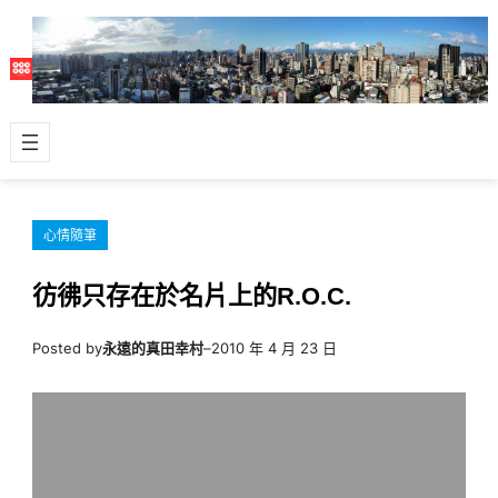
跳
至
主
要
內
容
心情隨筆
彷彿只存在於名片上的R.O.C.
Posted by
永遠的真田幸村
–
2010 年 4 月 23 日