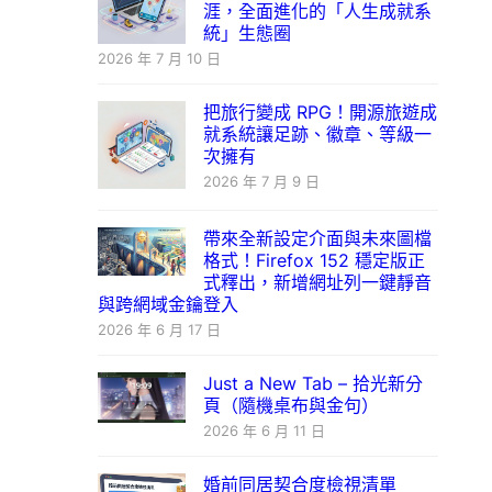
涯，全面進化的「人生成就系
統」生態圈
2026 年 7 月 10 日
把旅行變成 RPG！開源旅遊成
就系統讓足跡、徽章、等級一
次擁有
2026 年 7 月 9 日
帶來全新設定介面與未來圖檔
格式！Firefox 152 穩定版正
式釋出，新增網址列一鍵靜音
與跨網域金鑰登入
2026 年 6 月 17 日
Just a New Tab – 拾光新分
頁（隨機桌布與金句）
2026 年 6 月 11 日
婚前同居契合度檢視清單