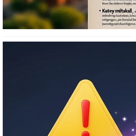
網路詐騙：假任務、真詐財！
2025 年 7 月 4 日
詐騙手法層出不窮，而且話術越來越
多，常常讓人防不勝防。以下是我們近
期和一些朋友訪談，以及剛好家人有人
是警察，整…