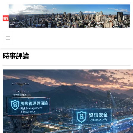
時事評論
台灣除了科技業還剩下什麼？停止無效焦
慮和製造無意義問題，先問問自己具備什
麼價值
2026 年 5 月 7 日
「台灣除了科技業和半導體之外，還剩
下什麼？」、「台灣如果沒有了台積
電，還剩下什麼？」 這些是近年在社群
或論壇上…