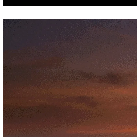
從史艷文到應許之地：一首《出埃及記》
主題曲與台灣的奇幻連結
2025 年 11 月 29 日
如果隨口哼起一段壯闊、悲壯又充滿希
望的旋律，許多四、五年級的台灣人腦
海中浮現的，可能是黃俊雄布袋戲《雲
州大儒俠…