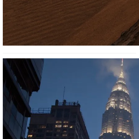
caffrey802網友恣意造謠被認證是不實貼
文，幫他留個網路紀錄
2025 年 11 月 9 日
老話一句，謠言止於智者，所以我從來
不會同情被詐騙的人，然後持續撻伐各
國詐騙集團，他們才是最糟糕的。 這篇
簡單的…