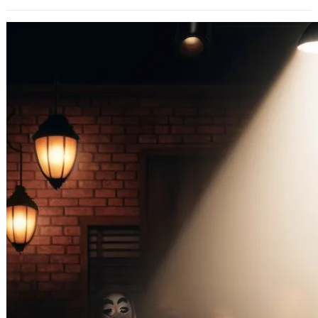
炎上理所當然，爆歧視言論被各界砲轟的
《夜夜秀》團隊根本就不尊重各行各業的
專業
2024 年 1 月 24 日
《賀瓏夜夜秀》爆歧視被砲轟絕對是合
理且正常應該被炎上沒錯，賀瓏自己在
節目掌握拿捏沒有很好外，博恩過去以
來至今的…