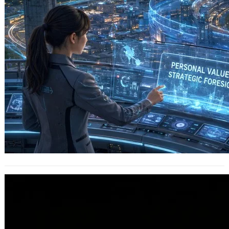
改名有用嗎? 隱姓埋名就能重新做人？探
討犯罪者改名的「數位困境」
2025 年 12 月 27 日
在傳統社會的傳統觀念裡，改名往往象