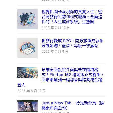
視覺化圖卡呈現你的真實人生：從
台灣旅行足跡到程式職涯，全面進
化的「人生成就系統」生態圈
2026 年 7 月 10 日
把旅行變成 RPG！開源旅遊成就系
統讓足跡、徽章、等級一次擁有
2026 年 7 月 9 日
帶來全新設定介面與未來圖檔格
式！Firefox 152 穩定版正式釋出，
新增網址列一鍵靜音與跨網域金鑰
登入
2026 年 6 月 17 日
Just a New Tab – 拾光新分頁（隨
機桌布與金句）