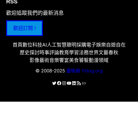
RSS
歡迎追蹤我們的最新消息
歡迎訂閱 !
首頁
數位科技
AI人工智慧
聰明採購
電子娛樂
自遊自在
歷史探討
時事評論
教育學習
法務世界
文藝春秋
影像藝術
音樂饗宴
美食饕餮
動漫領域
© 2008-2025
優格網 Yblog.org
X
Facebook
Instagram
YouTube
LinkedIn
RSS 資訊提供
連結