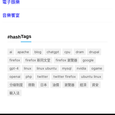
電子娛樂
音樂饗宴
Tags
#hash
ai
apache
blog
chatgpt
cpu
dram
drupal
firefox
firefox 新同文堂
firefox 瀏覽器
google
gpt-4
linux
linux ubuntu
mysql
nvidia
ogame
openai
php
twitter
twitter firefox
ubuntu linux
分級制度
微軟
日本
油價
瀏覽器
經濟
資安
輸入法