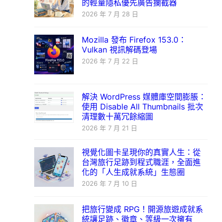
的輕量隱私優先廣告攔截器
2026 年 7 月 28 日
Mozilla 發布 Firefox 153.0：
Vulkan 視訊解碼登場
2026 年 7 月 22 日
解決 WordPress 媒體庫空間膨脹：
使用 Disable All Thumbnails 批次
清理數十萬冗餘縮圖
2026 年 7 月 21 日
視覺化圖卡呈現你的真實人生：從
台灣旅行足跡到程式職涯，全面進
化的「人生成就系統」生態圈
2026 年 7 月 10 日
把旅行變成 RPG！開源旅遊成就系
統讓足跡、徽章、等級一次擁有