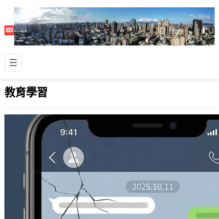
教育學習
分組報告如果碰到神奇的長輩會是怎樣的
情形呢?
2025 年 12 月 9 日
我還滿喜歡觀察人類的行為，大概在各
個公司、組織與群體，還有學校中，都
會有很多很值得省思的小故事，以下是
我親身親…