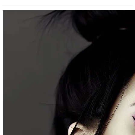
千金難買早知道: 年輕人不要存錢 應該投
資自己
2017 年 5 月 3 日
家人有一天問我，某戴董講的年輕人不
要存錢，去投資自己，這件事我的看法
如何？ (參見：戴勝益：「月薪不到
50K…