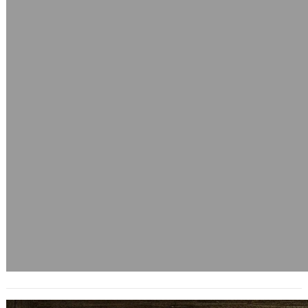
人生勝利組: 端木賜學行俱佳