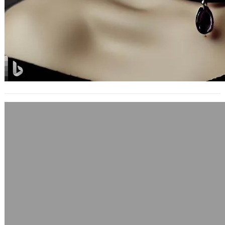
反對四書列為高中必修，語文教育應更全
面與多元
2015 年 8 月 6 日
「四書五經」是九本中國古時儒家重
要、經典著作。四書是這四本：《論
語》、《孟子》、《大學》、《中
庸》。五經則是《…