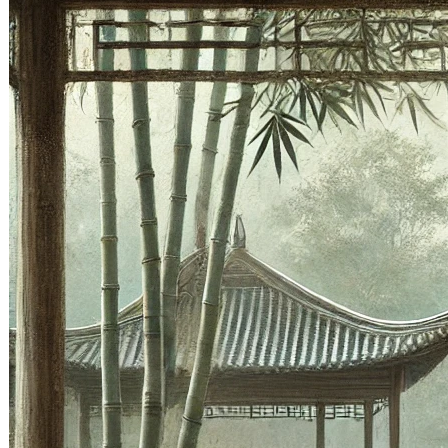
2012 年 9 月 12 日
孔丘的弟子之中，我最喜歡的就是端木
賜，也就是著名的子貢，這是他的字。
他善解人意，八面玲瓏，人呢，如果可
以像他那…