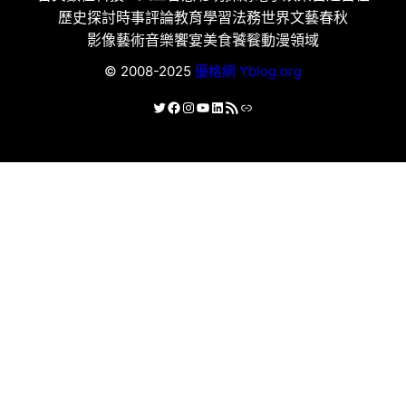
歷史探討
時事評論
教育學習
法務世界
文藝春秋
影像藝術
音樂饗宴
美食饕餮
動漫領域
© 2008-2025
優格網 Yblog.org
X
Facebook
Instagram
YouTube
LinkedIn
RSS 資訊提供
連結