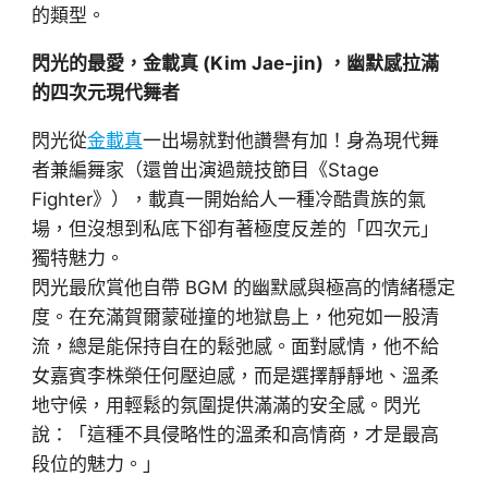
的類型。
閃光的最愛，金載真 (Kim Jae-jin) ，幽默感拉滿
的四次元現代舞者
閃光從
金載真
一出場就對他讚譽有加！身為現代舞
者兼編舞家（還曾出演過競技節目《Stage
Fighter》），載真一開始給人一種冷酷貴族的氣
場，但沒想到私底下卻有著極度反差的「四次元」
獨特魅力。
閃光最欣賞他自帶 BGM 的幽默感與極高的情緒穩定
度。在充滿賀爾蒙碰撞的地獄島上，他宛如一股清
流，總是能保持自在的鬆弛感。面對感情，他不給
女嘉賓李株榮任何壓迫感，而是選擇靜靜地、溫柔
地守候，用輕鬆的氛圍提供滿滿的安全感。閃光
說：「這種不具侵略性的溫柔和高情商，才是最高
段位的魅力。」