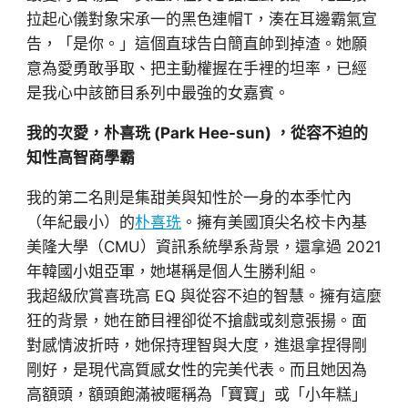
拉起心儀對象宋承一的黑色連帽T，湊在耳邊霸氣宣
告，「是你。」這個直球告白簡直帥到掉渣。她願
意為愛勇敢爭取、把主動權握在手裡的坦率，已經
是我心中該節目系列中最強的女嘉賓。
我的次愛，朴喜珗 (Park Hee-sun) ，從容不迫的
知性高智商學霸
我的第二名則是集甜美與知性於一身的本季忙內
（年紀最小）的
朴喜珗
。擁有美國頂尖名校卡內基
美隆大學（CMU）資訊系統學系背景，還拿過 2021
年韓國小姐亞軍，她堪稱是個人生勝利組。
我超級欣賞喜珗高 EQ 與從容不迫的智慧。擁有這麼
狂的背景，她在節目裡卻從不搶戲或刻意張揚。面
對感情波折時，她保持理智與大度，進退拿捏得剛
剛好，是現代高質感女性的完美代表。而且她因為
高額頭，額頭飽滿被暱稱為「寶寶」或「小年糕」