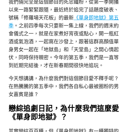
我們倆完全是這個節目的死忠鐵粉，從第一季開播
以來一路緊緊跟隨，最近終於追完了話題度破表、
號稱「修羅場天花板」的最新
《單身即地獄》第五
季
。之前四季每次只要新一集上線，我們的週末約
會儀式之一，就是在家煮好宵夜或點心，開一瓶紅
酒或氣泡酒，一起窩在沙發上，跟著這群高顏值單
身男女一起在「地獄島」和「天堂島」之間心情起
伏，同時保持親密。今年的第五季，我們是一直等
到近期完結後，才在新春期間很快地追玩。
今天想講講，為什麼我們對這個節目愛不釋手呢 ?
在熱騰騰的第五季中，我們各自私心最被圈粉的男
女嘉賓是誰 ?
戀綜追劇日記，為什麼我們這麼愛
《單身即地獄》？
其實戀綜百百種，但《單身即地獄》有一種獨特的