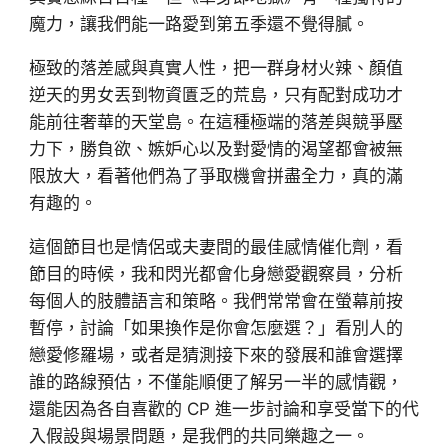
魔力，讓我們能一路愛到第五季還不覺得膩。
極致的落差感與真實人性，把一群身材火辣、顏值
逆天的男女丟到物資匱乏的荒島，只有配對成功才
能前往奢華的天堂島。在這種極端的落差與競爭壓
力下，勝負欲、嫉妒心以及對愛情的渴望都會被無
限放大，看著他們為了爭取機會拼盡全力，真的滿
有趣的。
這個節目也是情侶或夫妻間的最佳感情催化劑，看
節目的時候，我和閃光都會化身戀愛觀察員，分析
每個人的肢體語言和策略。我們常常會在螢幕前按
暫停，討論「如果換作是你會怎麼選？」看別人的
戀愛修羅場，或者是猜測接下來的發展和誰會選擇
誰的路線預估，不僅能順便了解另一半的感情觀，
還能因為各自喜歡的 CP 進一步討論和享受當下的代
入假設與場景問題，是我們的共同樂趣之一。