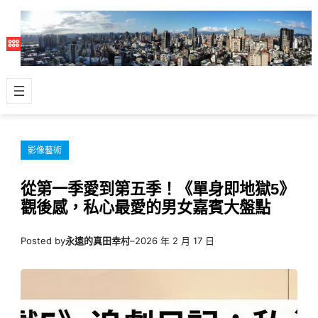
跳
至
主
要
內
容
影像藝術
從第一季愛到第五季！《單身即地獄5》
觀後感，私心最愛的男女嘉賓大盤點
Posted by
永遠的真田幸村
–
2026 年 2 月 17 日