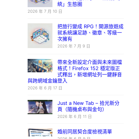
統」生態圈
2026 年 7 月 10 日
把旅行變成 RPG！開源旅遊成
就系統讓足跡、徽章、等級一
次擁有
2026 年 7 月 9 日
帶來全新設定介面與未來圖檔
格式！Firefox 152 穩定版正
式釋出，新增網址列一鍵靜音
與跨網域金鑰登入
2026 年 6 月 17 日
Just a New Tab – 拾光新分
頁（隨機桌布與金句）
2026 年 6 月 11 日
婚前同居契合度檢視清單
2026 年 6 月 9 日