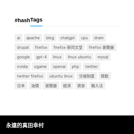
Tags
#hash
ai
apache
blog
chatgpt
cpu
dram
drupal
firefox
firefox 新同文堂
firefox 瀏覽器
google
gpt-4
linux
linux ubuntu
mysql
nvidia
ogame
openai
php
twitter
twitter firefox
ubuntu linux
分級制度
微軟
日本
油價
瀏覽器
經濟
資安
輸入法
永遠的真田幸村