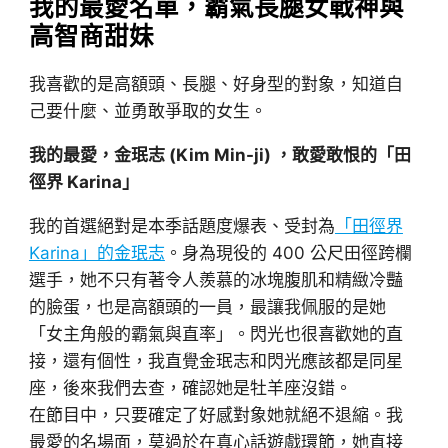
我的最愛名單，霸氣長腿女戰神與
高智商甜妹
我喜歡的是高額頭、長腿、好身型的對象，知道自
己要什麼、並勇敢爭取的女生。
我的最愛，金珉志 (Kim Min-ji) ，敢愛敢恨的「田
徑界 Karina」
我的首選絕對是本季話題度爆表、受封為
「田徑界
Karina」的金珉志
。身為現役的 400 公尺田徑跨欄
選手，她不只有著令人羨慕的冰塊腹肌和精緻冷豔
的臉蛋，也是高額頭的一員，最讓我佩服的是她
「女主角般的霸氣與直率」。閃光也很喜歡她的直
接，還有個性，我直覺金珉志和閃光應該都是同星
座，後來我們去查，確認她是牡羊座沒錯。
在節目中，只要確定了好感對象她就絕不退縮。我
最愛的名場面，莫過於在真心話遊戲環節，她直接