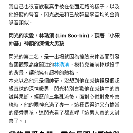
我自己也很喜歡載真手被在後面走路的樣子，以及
他好聽的聲音，閃光說是和已故韓星李善均的金質
嗓音類似。
閃光的次愛，林琇濱 (Lim Soo-bin)，頂著「小宋
仲基」神顏的深情大男孩
閃光的第二名，是一出場就因為撞臉宋仲基而引發
各國觀眾高度關注的
林琇濱
。模特兒兼前棒球投手
的背景，讓他擁有超棒的體格。
本來以為他只是個帥哥，沒想到他在感情裡是個超
級直球的深情暖男。閃光特別喜歡他在感情中的真
誠與果斷，經歷前三集亂流後，面對心儀對象朴喜
珗時，他的眼神充滿了專一。這種長得帥又有擔當
的優秀男孩，連閃光看了都直呼「這男人真的太討
喜了。」