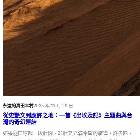
永遠的真田幸村
2025 年 11 月 29 日
從史艷文到應許之地：一首《出埃及記》主題曲與台
灣的奇幻連結
如果隨口哼起一段壯闊、悲壯又充滿希望的旋律，許多四、