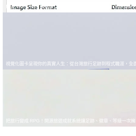
解決 WordPress 媒體庫空間膨脹：使用 Disable All Thumbn
視覺化圖卡呈現你的真實人生：從台灣旅行足跡到程式職涯，全
把旅行變成 RPG！開源旅遊成就系統讓足跡、徽章、等級一次擁