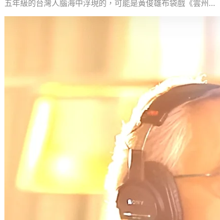
五年級的台灣人腦海中浮現的，可能是黃俊雄布袋戲《雲州
大儒俠…
義大利盲眼歌手 Andrea Bocelli 的傳奇
紅曲 Time To Say Goodbye 父子傳唱交
棒
2025 年 5 月 17 日