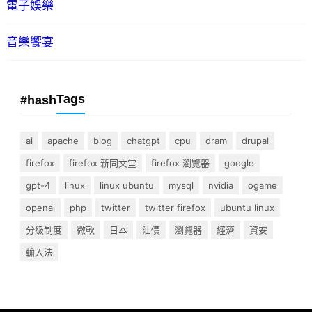
電子娛樂
音樂饗宴
Tags
#hash
ai
apache
blog
chatgpt
cpu
dram
drupal
firefox
firefox 新同文堂
firefox 瀏覽器
google
gpt-4
linux
linux ubuntu
mysql
nvidia
ogame
openai
php
twitter
twitter firefox
ubuntu linux
分級制度
微軟
日本
油價
瀏覽器
經濟
資安
輸入法