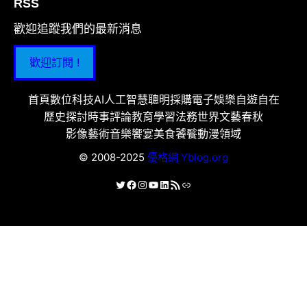
RSS
歡迎追蹤我們的最新消息
歡迎訂閱 !
首頁
數位科技
AI人工智慧
聰明採購
電子娛樂
自遊自在
歷史探討
時事評論
教育學習
法務世界
文藝春秋
影像藝術
音樂饗宴
美食饕餮
動漫領域
© 2008-2025
優格網 Yblog.org
X
Facebook
Instagram
YouTube
LinkedIn
RSS 資訊提供
連結