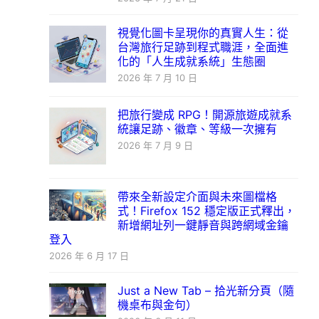
視覺化圖卡呈現你的真實人生：從
台灣旅行足跡到程式職涯，全面進
化的「人生成就系統」生態圈
2026 年 7 月 10 日
把旅行變成 RPG！開源旅遊成就系
統讓足跡、徽章、等級一次擁有
2026 年 7 月 9 日
帶來全新設定介面與未來圖檔格
式！Firefox 152 穩定版正式釋出，
新增網址列一鍵靜音與跨網域金鑰
登入
2026 年 6 月 17 日
Just a New Tab – 拾光新分頁（隨
機桌布與金句）