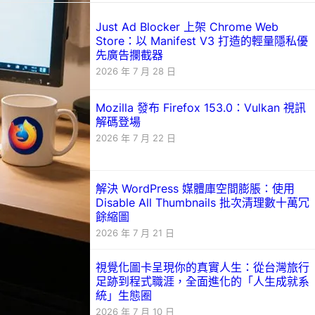
Just Ad Blocker 上架 Chrome Web
Store：以 Manifest V3 打造的輕量隱私優
先廣告攔截器
2026 年 7 月 28 日
Mozilla 發布 Firefox 153.0：Vulkan 視訊
解碼登場
2026 年 7 月 22 日
解決 WordPress 媒體庫空間膨脹：使用
Disable All Thumbnails 批次清理數十萬冗
餘縮圖
2026 年 7 月 21 日
視覺化圖卡呈現你的真實人生：從台灣旅行
足跡到程式職涯，全面進化的「人生成就系
統」生態圈
2026 年 7 月 10 日