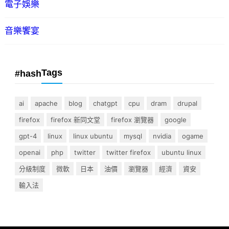
電子娛樂
音樂饗宴
Tags
#hash
ai
apache
blog
chatgpt
cpu
dram
drupal
firefox
firefox 新同文堂
firefox 瀏覽器
google
gpt-4
linux
linux ubuntu
mysql
nvidia
ogame
openai
php
twitter
twitter firefox
ubuntu linux
分級制度
微軟
日本
油價
瀏覽器
經濟
資安
輸入法