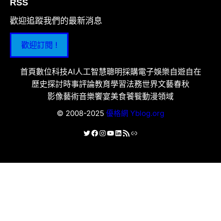
RSS
歡迎追蹤我們的最新消息
歡迎訂閱 !
首頁
數位科技
AI人工智慧
聰明採購
電子娛樂
自遊自在
歷史探討
時事評論
教育學習
法務世界
文藝春秋
影像藝術
音樂饗宴
美食饕餮
動漫領域
© 2008-2025
優格網 Yblog.org
X
Facebook
Instagram
YouTube
LinkedIn
RSS 資訊提供
連結