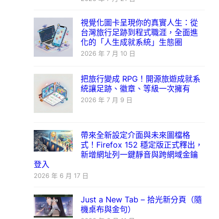
視覺化圖卡呈現你的真實人生：從
台灣旅行足跡到程式職涯，全面進
化的「人生成就系統」生態圈
2026 年 7 月 10 日
把旅行變成 RPG！開源旅遊成就系
統讓足跡、徽章、等級一次擁有
2026 年 7 月 9 日
帶來全新設定介面與未來圖檔格
式！Firefox 152 穩定版正式釋出，
新增網址列一鍵靜音與跨網域金鑰
登入
2026 年 6 月 17 日
Just a New Tab – 拾光新分頁（隨
機桌布與金句）