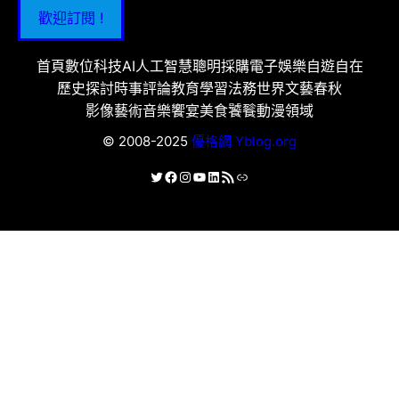
歡迎訂閱 !
首頁
數位科技
AI人工智慧
聰明採購
電子娛樂
自遊自在
歷史探討
時事評論
教育學習
法務世界
文藝春秋
影像藝術
音樂饗宴
美食饕餮
動漫領域
© 2008-2025
優格網 Yblog.org
X
Facebook
Instagram
YouTube
LinkedIn
RSS 資訊提供
連結