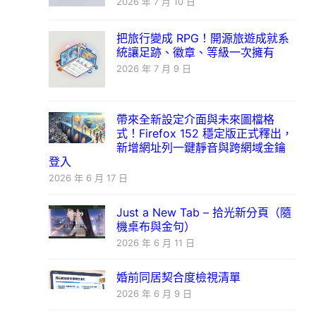
2026 年 7 月 10 日
把旅行變成 RPG！開源旅遊成就系
統讓足跡、徽章、等級一次擁有
2026 年 7 月 9 日
帶來全新設定介面與未來圖檔格
式！Firefox 152 穩定版正式釋出，
新增網址列一鍵靜音與跨網域金鑰
登入
2026 年 6 月 17 日
Just a New Tab – 拾光新分頁（隨
機桌布與金句）
2026 年 6 月 11 日
婚前同居契合度檢視清單
2026 年 6 月 9 日