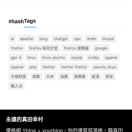
Tags
#hash
ai
apache
blog
chatgpt
cpu
dram
drupal
firefox
firefox 新同文堂
firefox 瀏覽器
google
gpt-4
linux
linux ubuntu
mysql
nvidia
ogame
openai
php
twitter
twitter firefox
ubuntu linux
分級制度
微軟
日本
油價
瀏覽器
經濟
資安
輸入法
永遠的真田幸村
優格網 Yblog = yourblog，你的優質部落格。願真田