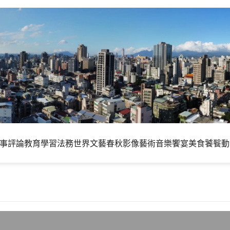
事評論
教育學習
法務世界
文藝春秋
影像藝術
音樂饗宴
美食饕餮
動
S (Lucid Lynx)正式版釋出