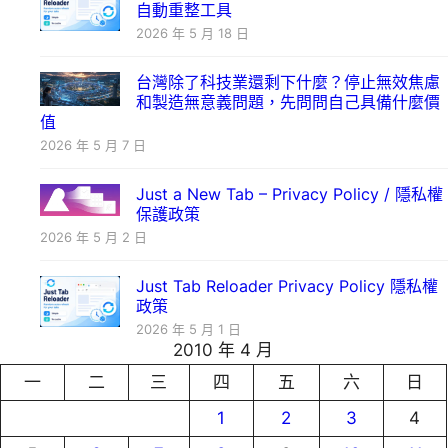
自動重整工具
2026 年 5 月 18 日
台灣除了科技業還剩下什麼？停止無效焦慮
和製造無意義問題，先問問自己具備什麼價
值
2026 年 5 月 7 日
Just a New Tab – Privacy Policy / 隱私權
保護政策
2026 年 5 月 2 日
Just Tab Reloader Privacy Policy 隱私權
政策
2026 年 5 月 1 日
2010 年 4 月
一
二
三
四
五
六
日
1
2
3
4