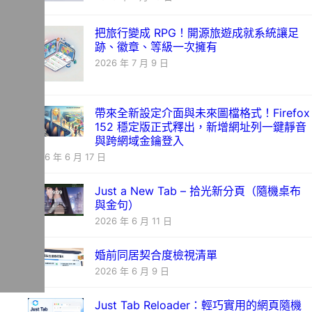
把旅行變成 RPG！開源旅遊成就系統讓足
跡、徽章、等級一次擁有
2026 年 7 月 9 日
帶來全新設定介面與未來圖檔格式！Firefox
152 穩定版正式釋出，新增網址列一鍵靜音
與跨網域金鑰登入
2026 年 6 月 17 日
Just a New Tab – 拾光新分頁（隨機桌布
與金句）
2026 年 6 月 11 日
婚前同居契合度檢視清單
2026 年 6 月 9 日
Just Tab Reloader：輕巧實用的網頁隨機