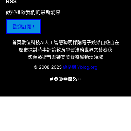
RSS
歡迎追蹤我們的最新消息
歡迎訂閱 !
首頁
數位科技
AI人工智慧
聰明採購
電子娛樂
自遊自在
歷史探討
時事評論
教育學習
法務世界
文藝春秋
影像藝術
音樂饗宴
美食饕餮
動漫領域
© 2008-2025
優格網 Yblog.org
X
Facebook
Instagram
YouTube
LinkedIn
RSS 資訊提供
連結