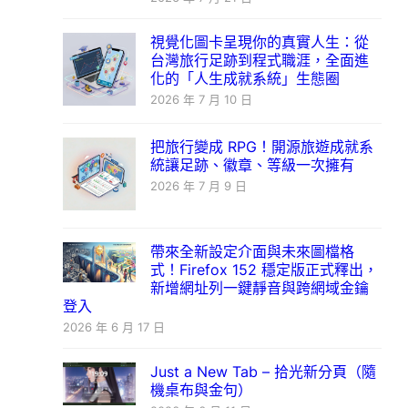
視覺化圖卡呈現你的真實人生：從
台灣旅行足跡到程式職涯，全面進
化的「人生成就系統」生態圈
2026 年 7 月 10 日
把旅行變成 RPG！開源旅遊成就系
統讓足跡、徽章、等級一次擁有
2026 年 7 月 9 日
帶來全新設定介面與未來圖檔格
式！Firefox 152 穩定版正式釋出，
新增網址列一鍵靜音與跨網域金鑰
登入
2026 年 6 月 17 日
Just a New Tab – 拾光新分頁（隨
機桌布與金句）