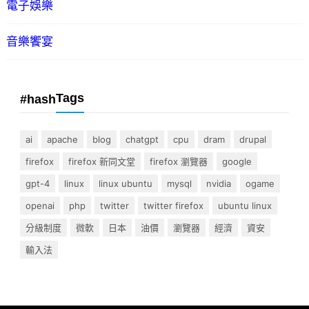
電子娛樂
音樂饗宴
Tags
#hash
ai
apache
blog
chatgpt
cpu
dram
drupal
firefox
firefox 新同文堂
firefox 瀏覽器
google
gpt-4
linux
linux ubuntu
mysql
nvidia
ogame
openai
php
twitter
twitter firefox
ubuntu linux
分級制度
微軟
日本
油價
瀏覽器
經濟
資安
輸入法