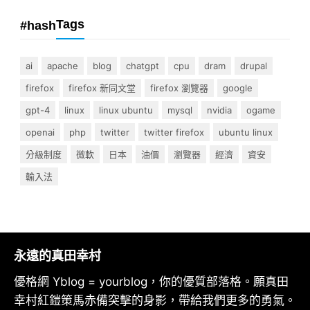
Tags
#hash
ai
apache
blog
chatgpt
cpu
dram
drupal
firefox
firefox 新同文堂
firefox 瀏覽器
google
gpt-4
linux
linux ubuntu
mysql
nvidia
ogame
openai
php
twitter
twitter firefox
ubuntu linux
分級制度
微軟
日本
油價
瀏覽器
經濟
資安
輸入法
永遠的真田幸村
優格網 Yblog = yourblog，你的優質部落格。願真田
幸村紅鎧策馬赤備突擊的身影，帶給我們更多的勇氣。