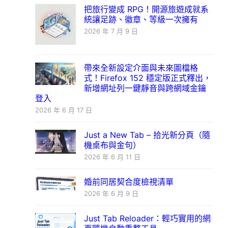
把旅行變成 RPG！開源旅遊成就系
統讓足跡、徽章、等級一次擁有
2026 年 7 月 9 日
帶來全新設定介面與未來圖檔格
式！Firefox 152 穩定版正式釋出，
新增網址列一鍵靜音與跨網域金鑰
登入
2026 年 6 月 17 日
Just a New Tab – 拾光新分頁（隨
機桌布與金句）
2026 年 6 月 11 日
婚前同居契合度檢視清單
2026 年 6 月 9 日
Just Tab Reloader：輕巧實用的網