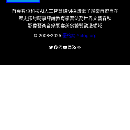
首頁
數位科技
AI人工智慧
聰明採購
電子娛樂
自遊自在
歷史探討
時事評論
教育學習
法務世界
文藝春秋
影像藝術
音樂饗宴
美食饕餮
動漫領域
© 2008-2025
優格網 Yblog.org
X
Facebook
Instagram
YouTube
LinkedIn
RSS 資訊提供
連結