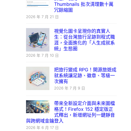
Thumbnails 批次清理數十萬
冗餘縮圖
2026 年 7 月 21 日
視覺化圖卡呈現你的真實人
生：從台灣旅行足跡到程式職
涯，全面進化的「人生成就系
統」生態圈
2026 年 7 月 10 日
把旅行變成 RPG！開源旅遊成
就系統讓足跡、徽章、等級一
次擁有
2026 年 7 月 9 日
帶來全新設定介面與未來圖檔
格式！Firefox 152 穩定版正
式釋出，新增網址列一鍵靜音
與跨網域金鑰登入
2026 年 6 月 17 日