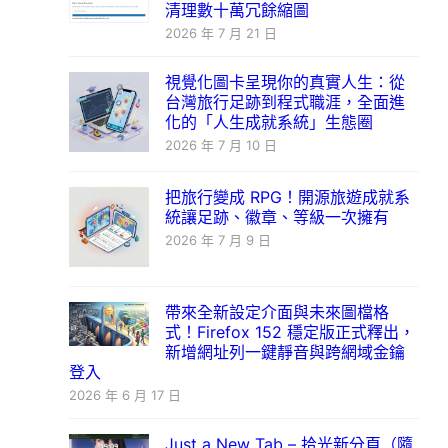
清理數十萬冗餘縮圖
2026 年 7 月 21 日
視覺化圖卡呈現你的真實人生：從
台灣旅行足跡到程式職涯，全面進
化的「人生成就系統」生態圈
2026 年 7 月 10 日
把旅行變成 RPG！開源旅遊成就系
統讓足跡、徽章、等級一次擁有
2026 年 7 月 9 日
帶來全新設定介面與未來圖檔格
式！Firefox 152 穩定版正式釋出，
新增網址列一鍵靜音與跨網域金鑰
登入
2026 年 6 月 17 日
Just a New Tab – 拾光新分頁（隨