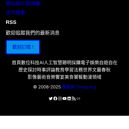
網站設計與建構
合作提案
RSS
歡迎追蹤我們的最新消息
歡迎訂閱 !
首頁
數位科技
AI人工智慧
聰明採購
電子娛樂
自遊自在
歷史探討
時事評論
教育學習
法務世界
文藝春秋
影像藝術
音樂饗宴
美食饕餮
動漫領域
© 2008-2025
優格網 Yblog.org
X
Facebook
Instagram
YouTube
LinkedIn
RSS 資訊提供
連結