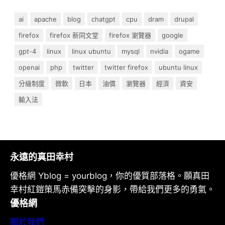
ai
apache
blog
chatgpt
cpu
dram
drupal
firefox
firefox 新同文堂
firefox 瀏覽器
google
gpt-4
linux
linux ubuntu
mysql
nvidia
ogame
openai
php
twitter
twitter firefox
ubuntu linux
分級制度
微軟
日本
油價
瀏覽器
經濟
資安
輸入法
永遠的真田幸村
優格網 Yblog = yourblog，你的優質部落格。願真田
幸村紅鎧策馬赤備突擊的身影，帶給我們更多的勇氣。
優格網
關於我們