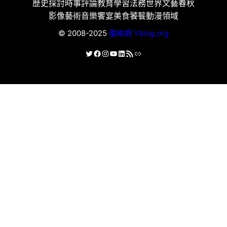
歷史探討
時事評論
教育學習
法務世界
文藝春秋
影像藝術
音樂饗宴
美食饕餮
動漫領域
© 2008-2025
優格網 Yblog.org
X
Facebook
Instagram
YouTube
LinkedIn
RSS 資訊提供
連結