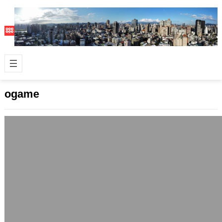
ogame
無羊進行式
2006 年 1 月 2 日
沒有羊了，應該說最近整個宇宙中都沒
有可以吃的羊。 曾幾何時，在以往富饒
的年代裡，每天都有一兩個肥肥的羊可
以大快…