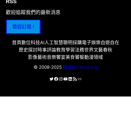
RSS
歡迎追蹤我們的最新消息
歡迎訂閱 !
首頁
數位科技
AI人工智慧
聰明採購
電子娛樂
自遊自在
歷史探討
時事評論
教育學習
法務世界
文藝春秋
影像藝術
音樂饗宴
美食饕餮
動漫領域
© 2008-2025
優格網 Yblog.org
X
Facebook
Instagram
YouTube
LinkedIn
RSS 資訊提供
連結