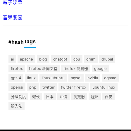
電子娛樂
音樂饗宴
Tags
#hash
ai
apache
blog
chatgpt
cpu
dram
drupal
firefox
firefox 新同文堂
firefox 瀏覽器
google
gpt-4
linux
linux ubuntu
mysql
nvidia
ogame
openai
php
twitter
twitter firefox
ubuntu linux
分級制度
微軟
日本
油價
瀏覽器
經濟
資安
輸入法