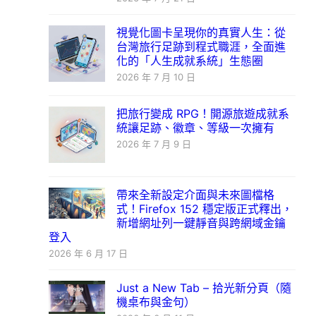
視覺化圖卡呈現你的真實人生：從
台灣旅行足跡到程式職涯，全面進
化的「人生成就系統」生態圈
2026 年 7 月 10 日
把旅行變成 RPG！開源旅遊成就系
統讓足跡、徽章、等級一次擁有
2026 年 7 月 9 日
帶來全新設定介面與未來圖檔格
式！Firefox 152 穩定版正式釋出，
新增網址列一鍵靜音與跨網域金鑰
登入
2026 年 6 月 17 日
Just a New Tab – 拾光新分頁（隨
機桌布與金句）