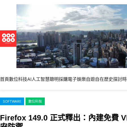
跳
至
主
要
內
容
首頁
數位科技
AI人工智慧
聰明採購
電子娛樂
自遊自在
歷史探討
時
SOFTWARE
數位科技
Firefox 149.0 正式釋出：內建
安防禦