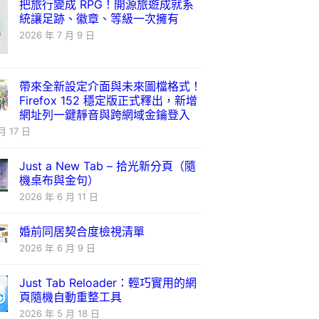
把旅行變成 RPG！開源旅遊成就系
統讓足跡、徽章、等級一次擁有
2026 年 7 月 9 日
帶來全新設定介面與未來圖檔格式！
Firefox 152 穩定版正式釋出，新增
網址列一鍵靜音與跨網域金鑰登入
月 17 日
Just a New Tab – 拾光新分頁（隨
機桌布與金句）
2026 年 6 月 11 日
婚前同居契合度檢視清單
2026 年 6 月 9 日
Just Tab Reloader：輕巧實用的網
頁隨機自動重整工具
2026 年 5 月 18 日