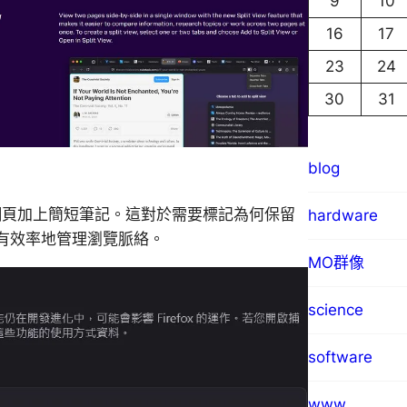
9
10
16
17
23
24
30
31
blog
為特定網頁加上簡短筆記。這對於需要標記為何保留
hardware
有效率地管理瀏覽脈絡。
MO群像
science
software
www