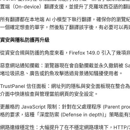
置端（On-device）翻譯支援，並提升了克羅埃西亞語的
所有翻譯都在本地端 AI 小模型下執行翻譯，確保你的瀏
一個確定想查的單字，然後點了翻譯該字後，有必要可以再
資安與隱私防護再升級
從資安合規與防護的角度來看，Firefox 149.0 引入了
惡意網站通知攔截：瀏覽器現在會自動攔截並永久撤銷被 Safe
堵垃圾訊息、廣告或釣魚攻擊透過背景通知騷擾使用者。
TrustPanel 信任面板：網址列的隱私與安全面板現在整合為
介面中快速檢查與管理當前網頁的安全設定。
更嚴格的 JavaScript 限制：針對在父處理程序 (Parent pro
格的要求，這種「深度防禦 (Defense in depth)」策
網路連線穩定性：大幅提升了在不穩定網路環境下，HTTP/