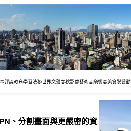
事評論
教育學習
法務世界
文藝春秋
影像藝術
音樂饗宴
美食饕餮
動
免費 VPN、分割畫面與更嚴密的資