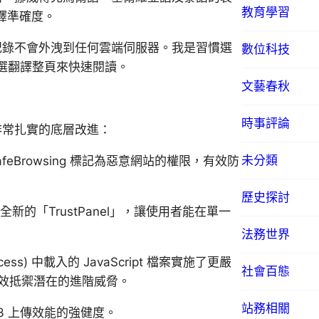
教育學習
翻譯準確度。
覽紀錄不會外洩到任何雲端伺服器。我是習慣選
數位科技
選翻譯整頁來快速閱讀。
文藝春秋
時事評論
幾項非常扎實的底層改進：
未分類
Browsing 標記為惡意網站的權限，有效防
歷史探討
全新的「TrustPanel」，讓使用者能在單一
法務世界
cess) 中載入的 JavaScript 檔案實施了更嚴
社會百態
略能有效抵禦潛在的進階威脅。
站務相關
3 上傳效能的強健度。