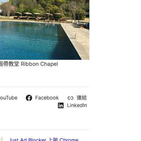
教堂 Ribbon Chapel
ouTube
Facebook
連結
LinkedIn
Just Ad Blocker 上架 Chrome