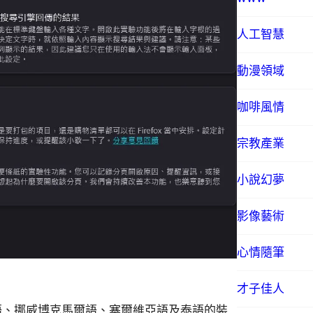
人工智慧
動漫領域
咖啡風情
宗教產業
小說幻夢
影像藝術
心情隨筆
才子佳人
尼亞語、挪威博克馬爾語、塞爾維亞語及泰語的裝