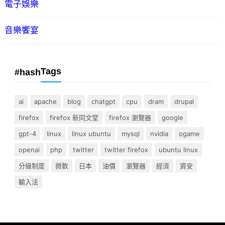
電子娛樂
音樂饗宴
Tags
#hash
ai
apache
blog
chatgpt
cpu
dram
drupal
firefox
firefox 新同文堂
firefox 瀏覽器
google
gpt-4
linux
linux ubuntu
mysql
nvidia
ogame
openai
php
twitter
twitter firefox
ubuntu linux
分級制度
微軟
日本
油價
瀏覽器
經濟
資安
輸入法