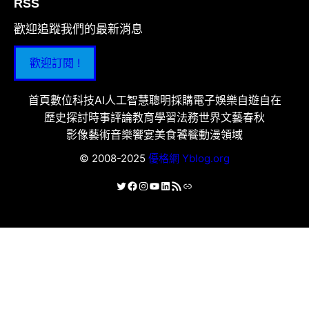
RSS
歡迎追蹤我們的最新消息
歡迎訂閱 !
首頁
數位科技
AI人工智慧
聰明採購
電子娛樂
自遊自在
歷史探討
時事評論
教育學習
法務世界
文藝春秋
影像藝術
音樂饗宴
美食饕餮
動漫領域
© 2008-2025
優格網 Yblog.org
X
Facebook
Instagram
YouTube
LinkedIn
RSS 資訊提供
連結