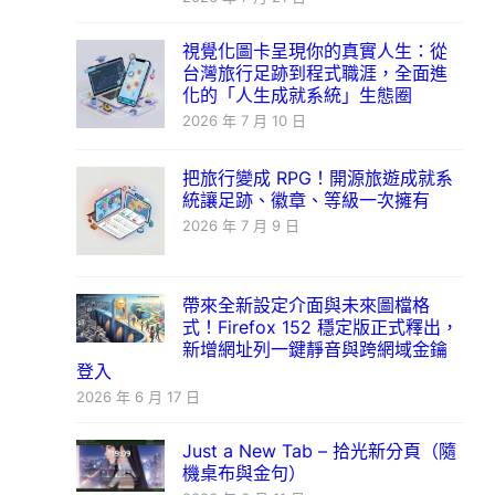
視覺化圖卡呈現你的真實人生：從
台灣旅行足跡到程式職涯，全面進
化的「人生成就系統」生態圈
2026 年 7 月 10 日
把旅行變成 RPG！開源旅遊成就系
統讓足跡、徽章、等級一次擁有
2026 年 7 月 9 日
帶來全新設定介面與未來圖檔格
式！Firefox 152 穩定版正式釋出，
新增網址列一鍵靜音與跨網域金鑰
登入
2026 年 6 月 17 日
Just a New Tab – 拾光新分頁（隨
機桌布與金句）