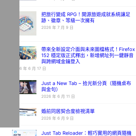
把旅行變成 RPG！開源旅遊成就系統讓足
跡、徽章、等級一次擁有
2026 年 7 月 9 日
帶來全新設定介面與未來圖檔格式！Firefox
152 穩定版正式釋出，新增網址列一鍵靜音
與跨網域金鑰登入
2026 年 6 月 17 日
Just a New Tab – 拾光新分頁（隨機桌布
與金句）
2026 年 6 月 11 日
婚前同居契合度檢視清單
2026 年 6 月 9 日
Just Tab Reloader：輕巧實用的網頁隨機