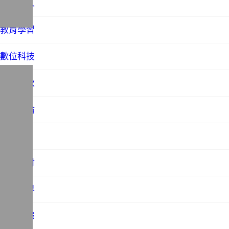
才子佳人
教育學習
數位科技
文藝春秋
時事評論
未分類
歷史探討
法務世界
社會百態