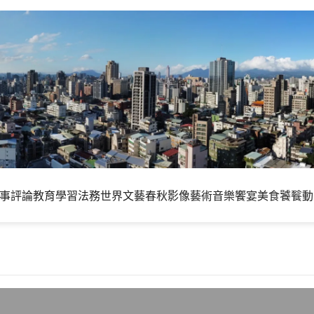
事評論
教育學習
法務世界
文藝春秋
影像藝術
音樂饗宴
美食饕餮
動