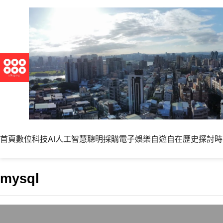
首頁
數位科技
AI人工智慧
聰明採購
電子娛樂
自遊自在
歷史探討
時
mysql
Mysql 5.1.40釋出