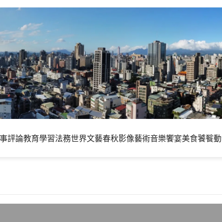
事評論
教育學習
法務世界
文藝春秋
影像藝術
音樂饗宴
美食饕餮
動
座DRAM廠