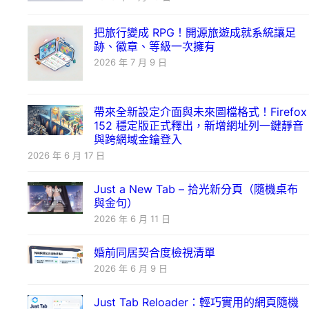
把旅行變成 RPG！開源旅遊成就系統讓足
跡、徽章、等級一次擁有
2026 年 7 月 9 日
帶來全新設定介面與未來圖檔格式！Firefox
152 穩定版正式釋出，新增網址列一鍵靜音
與跨網域金鑰登入
2026 年 6 月 17 日
Just a New Tab – 拾光新分頁（隨機桌布
與金句）
2026 年 6 月 11 日
婚前同居契合度檢視清單
2026 年 6 月 9 日
Just Tab Reloader：輕巧實用的網頁隨機