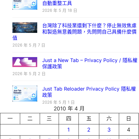
自動重整工具
2026 年 5 月 18 日
台灣除了科技業還剩下什麼？停止無效焦慮
和製造無意義問題，先問問自己具備什麼價
值
2026 年 5 月 7 日
Just a New Tab – Privacy Policy / 隱私權
保護政策
2026 年 5 月 2 日
Just Tab Reloader Privacy Policy 隱私權
政策
2026 年 5 月 1 日
2010 年 4 月
一
二
三
四
五
六
日
1
2
3
4