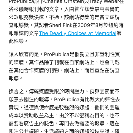
ProPublica旗下Charles Ornstein與Tracy Weber在
洛杉磯時報刊載的文章，入圍普立茲獎最高榮譽的
公眾服務獎決選。不過，該網站得獎的是普立茲調
查報導獎，其記者Sheri Fink在2009年8月於紐約時
報雜誌的文章
The Deadly Choices at Memorial
獲
此殊榮。
讓人欣喜的是，ProPublica是個獨立且非營利性質
的媒體，其作品除了刊載在自家網站上，也會刊載
在其他合作媒體的刊物、網站上，而且重點在調查
報導。
換言之，傳統媒體受限於時間壓力、預算因素而不
願意去關注的報導，ProPublica有比較大的彈性去
實現，道德與使命感是較強烈的媒體，他們的營運
成本以贊助收益為主。由於不以營利為目的，也不
需要看廣告主的臉色，專門去做需要的報導，這在
關注公共議題、生活議題方面的媒體領域來說，確