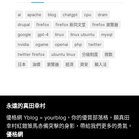
ai
apache
blog
chatgpt
cpu
dram
drupal
firefox
firefox 新同文堂
firefox 瀏覽器
google
gpt-4
linux
linux ubuntu
mysql
nvidia
ogame
openai
php
twitter
twitter firefox
ubuntu linux
分級制度
微軟
日本
油價
瀏覽器
經濟
資安
輸入法
永遠的真田幸村
優格網 Yblog = yourblog，你的優質部落格。願真田
幸村紅鎧策馬赤備突擊的身影，帶給我們更多的勇氣。
優格網