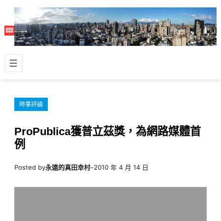
跳
至
主
要
內
容
時事評論
ProPublica獲普立茲獎，為網路媒體首
例
Posted by
永遠的真田幸村
–
2010 年 4 月 14 日