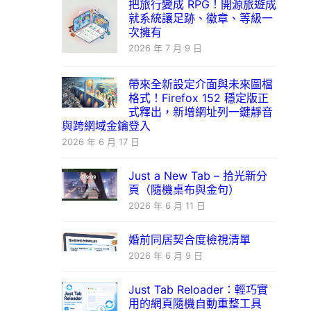
把旅行變成 RPG！開源旅遊成
就系統讓足跡、徽章、等級一
次擁有
2026 年 7 月 9 日
帶來全新設定介面與未來圖檔
格式！Firefox 152 穩定版正
式釋出，新增網址列一鍵靜音
與跨網域金鑰登入
2026 年 6 月 17 日
Just a New Tab – 拾光新分
頁（隨機桌布與金句）
2026 年 6 月 11 日
婚前同居契合度檢視清單
2026 年 6 月 9 日
Just Tab Reloader：輕巧實
用的網頁隨機自動重整工具