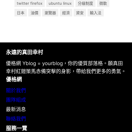
twitter firefox
ubuntu linux
分級制度
微軟
日本
油價
瀏覽器
經濟
資安
輸入法
永遠的真田幸村
優格網 Yblog = yourblog，你的優質部落格。願真田
幸村紅鎧策馬赤備突擊的身影，帶給我們更多的勇氣。
優格網
關於我們
團隊組成
最新消息
聯絡我們
服務一覽