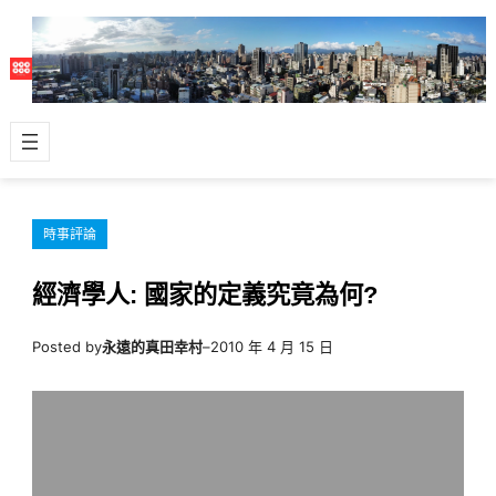
跳
至
主
要
內
容
時事評論
經濟學人: 國家的定義究竟為何?
Posted by
永遠的真田幸村
–
2010 年 4 月 15 日