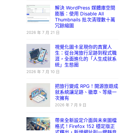
解決 WordPress 媒體庫空間
膨脹：使用 Disable All
Thumbnails 批次清理數十萬
冗餘縮圖
2026 年 7 月 21 日
視覺化圖卡呈現你的真實人
生：從台灣旅行足跡到程式職
涯，全面進化的「人生成就系
統」生態圈
2026 年 7 月 10 日
把旅行變成 RPG！開源旅遊成
就系統讓足跡、徽章、等級一
次擁有
2026 年 7 月 9 日
帶來全新設定介面與未來圖檔
格式！Firefox 152 穩定版正
式釋出，新增網址列一鍵靜音