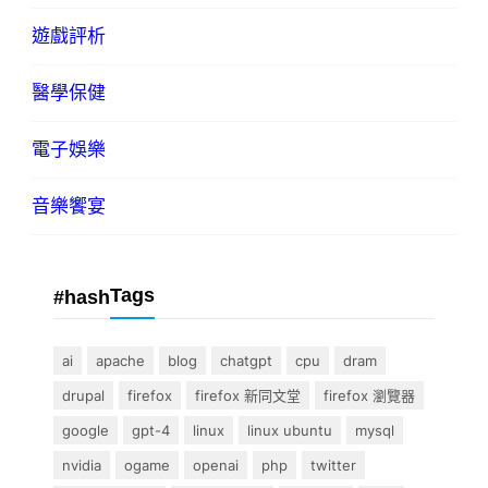
遊戲評析
醫學保健
電子娛樂
音樂饗宴
Tags
#hash
ai
apache
blog
chatgpt
cpu
dram
drupal
firefox
firefox 新同文堂
firefox 瀏覽器
google
gpt-4
linux
linux ubuntu
mysql
nvidia
ogame
openai
php
twitter