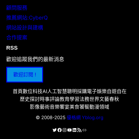
顧問服務
推薦網站:CyberQ
網站設計與建構
合作提案
RSS
歡迎追蹤我們的最新消息
歡迎訂閱 !
首頁
數位科技
AI人工智慧
聰明採購
電子娛樂
自遊自在
歷史探討
時事評論
教育學習
法務世界
文藝春秋
影像藝術
音樂饗宴
美食饕餮
動漫領域
© 2008-2025
優格網 Yblog.org
X
Facebook
Instagram
YouTube
LinkedIn
RSS 資訊提供
連結