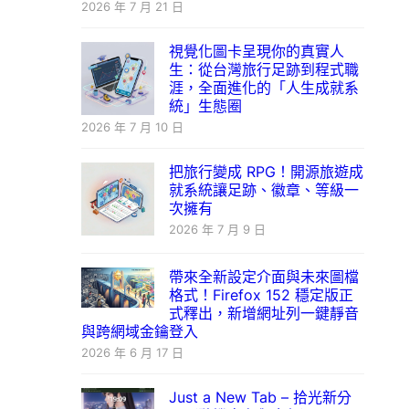
2026 年 7 月 21 日
視覺化圖卡呈現你的真實人
生：從台灣旅行足跡到程式職
涯，全面進化的「人生成就系
統」生態圈
2026 年 7 月 10 日
把旅行變成 RPG！開源旅遊成
就系統讓足跡、徽章、等級一
次擁有
2026 年 7 月 9 日
帶來全新設定介面與未來圖檔
格式！Firefox 152 穩定版正
式釋出，新增網址列一鍵靜音
與跨網域金鑰登入
2026 年 6 月 17 日
Just a New Tab – 拾光新分