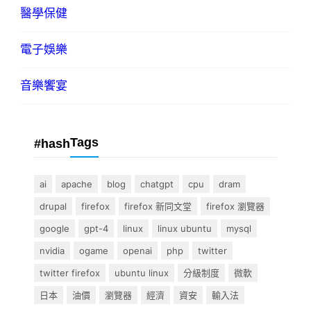
醫學保健
電子娛樂
音樂饗宴
Tags
#hash
ai
apache
blog
chatgpt
cpu
dram
drupal
firefox
firefox 新同文堂
firefox 瀏覽器
google
gpt-4
linux
linux ubuntu
mysql
nvidia
ogame
openai
php
twitter
twitter firefox
ubuntu linux
分級制度
微軟
日本
油價
瀏覽器
經濟
資安
輸入法