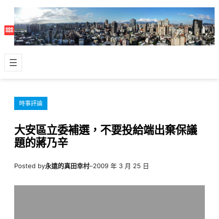
跳
至
主
要
內
容
時事評論
大安區立委補選，不要投給端出棄保議
題的蔣乃辛
Posted by
永遠的真田幸村
–
2009 年 3 月 25 日