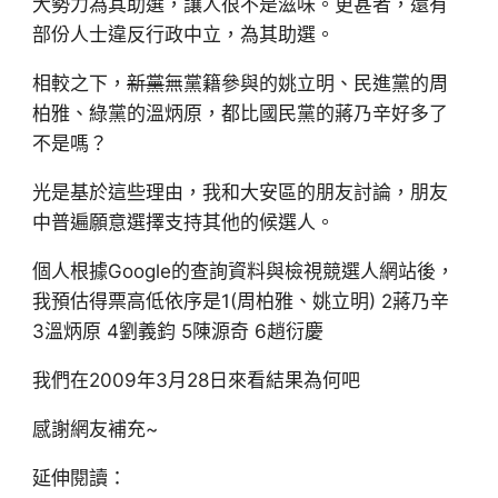
大勢力為其助選，讓人很不是滋味。更甚者，還有
部份人士違反行政中立，為其助選。
相較之下，
新黨
無黨籍參與的姚立明、民進黨的周
柏雅、綠黨的溫炳原，都比國民黨的蔣乃辛好多了
不是嗎？
光是基於這些理由，我和大安區的朋友討論，朋友
中普遍願意選擇支持其他的候選人。
個人根據Google的查詢資料與檢視競選人網站後，
我預估得票高低依序是1(周柏雅、姚立明) 2蔣乃辛
3溫炳原 4劉義鈞 5陳源奇 6趙衍慶
我們在2009年3月28日來看結果為何吧
感謝網友補充~
延伸閱讀：