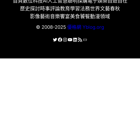
首頁
數位科技
AI人工智慧
聰明採購
電子娛樂
自遊自在
歷史探討
時事評論
教育學習
法務世界
文藝春秋
影像藝術
音樂饗宴
美食饕餮
動漫領域
© 2008-2025
優格網 Yblog.org
X
Facebook
Instagram
YouTube
LinkedIn
RSS 資訊提供
連結