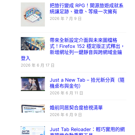
把旅行變成 RPG！開源旅遊成就系
統讓足跡、徽章、等級一次擁有
2026 年 7 月 9 日
帶來全新設定介面與未來圖檔格
式！Firefox 152 穩定版正式釋出，
新增網址列一鍵靜音與跨網域金鑰
登入
2026 年 6 月 17 日
Just a New Tab – 拾光新分頁（隨
機桌布與金句）
2026 年 6 月 11 日
婚前同居契合度檢視清單
2026 年 6 月 9 日
Just Tab Reloader：輕巧實用的網