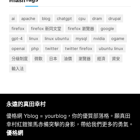
#hash
ai
apache
blog
chatgpt
cpu
dram
drupal
firefox
firefox 新同文堂
firefox 瀏覽器
google
gpt-4
linux
linux ubuntu
mysql
nvidia
ogame
openai
php
twitter
twitter firefox
ubuntu linux
分級制度
微軟
日本
油價
瀏覽器
經濟
資安
輸入法
永遠的真田幸村
優格網 Yblog = yourblog，你的優質部落格。願真田
幸村紅鎧策馬赤備突擊的身影，帶給我們更多的勇氣。
優格網