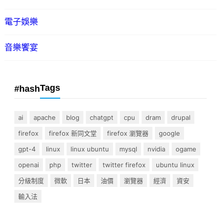
電子娛樂
音樂饗宴
Tags
#hash
ai
apache
blog
chatgpt
cpu
dram
drupal
firefox
firefox 新同文堂
firefox 瀏覽器
google
gpt-4
linux
linux ubuntu
mysql
nvidia
ogame
openai
php
twitter
twitter firefox
ubuntu linux
分級制度
微軟
日本
油價
瀏覽器
經濟
資安
輸入法