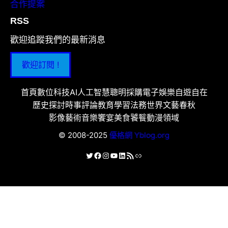
合作提案
RSS
歡迎追蹤我們的最新消息
歡迎訂閱 !
首頁
數位科技
AI人工智慧
聰明採購
電子娛樂
自遊自在
歷史探討
時事評論
教育學習
法務世界
文藝春秋
影像藝術
音樂饗宴
美食饕餮
動漫領域
© 2008-2025
優格網 Yblog.org
X
Facebook
Instagram
YouTube
LinkedIn
RSS 資訊提供
連結