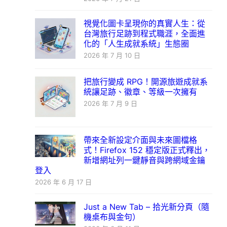
視覺化圖卡呈現你的真實人生：從
台灣旅行足跡到程式職涯，全面進
化的「人生成就系統」生態圈
2026 年 7 月 10 日
把旅行變成 RPG！開源旅遊成就系
統讓足跡、徽章、等級一次擁有
2026 年 7 月 9 日
帶來全新設定介面與未來圖檔格
式！Firefox 152 穩定版正式釋出，
新增網址列一鍵靜音與跨網域金鑰
登入
2026 年 6 月 17 日
Just a New Tab – 拾光新分頁（隨
機桌布與金句）