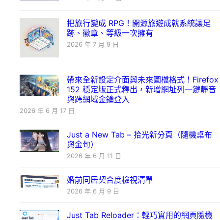
把旅行變成 RPG！開源旅遊成就系統讓足
跡、徽章、等級一次擁有
2026 年 7 月 9 日
帶來全新設定介面與未來圖檔格式！Firefox
152 穩定版正式釋出，新增網址列一鍵靜音
與跨網域金鑰登入
2026 年 6 月 17 日
Just a New Tab – 拾光新分頁（隨機桌布
與金句）
2026 年 6 月 11 日
婚前同居契合度檢視清單
2026 年 6 月 9 日
Just Tab Reloader：輕巧實用的網頁隨機