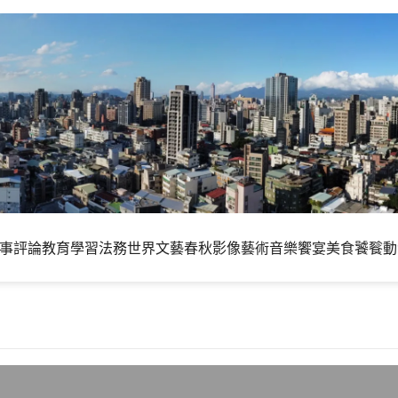
事評論
教育學習
法務世界
文藝春秋
影像藝術
音樂饗宴
美食饕餮
動
HP 5.2.9-1安全性版本緊急釋出