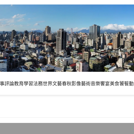
事評論
教育學習
法務世界
文藝春秋
影像藝術
音樂饗宴
美食饕餮
動
示: 團結與愛國就是力量