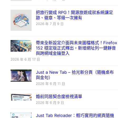
把旅行變成 RPG！開源旅遊成就系統讓足
跡、徽章、等級一次擁有
2026 年 7 月 9 日
帶來全新設定介面與未來圖檔格式！Firefox
152 穩定版正式釋出，新增網址列一鍵靜音
與跨網域金鑰登入
2026 年 6 月 17 日
Just a New Tab – 拾光新分頁（隨機桌布
與金句）
2026 年 6 月 11 日
婚前同居契合度檢視清單
2026 年 6 月 9 日
Just Tab Reloader：輕巧實用的網頁隨機