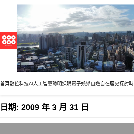
首頁
數位科技
AI人工智慧
聰明採購
電子娛樂
自遊自在
歷史探討
時
日期:
2009 年 3 月 31 日
類似貧民百萬富翁的