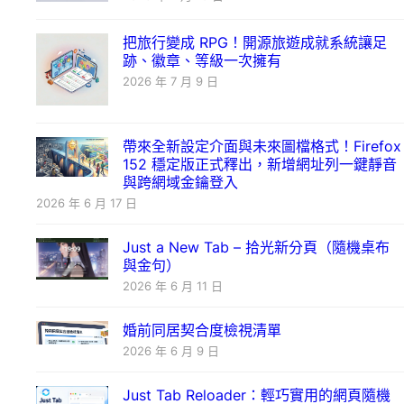
把旅行變成 RPG！開源旅遊成就系統讓足
跡、徽章、等級一次擁有
2026 年 7 月 9 日
帶來全新設定介面與未來圖檔格式！Firefox
152 穩定版正式釋出，新增網址列一鍵靜音
與跨網域金鑰登入
2026 年 6 月 17 日
Just a New Tab – 拾光新分頁（隨機桌布
與金句）
2026 年 6 月 11 日
婚前同居契合度檢視清單
2026 年 6 月 9 日
Just Tab Reloader：輕巧實用的網頁隨機