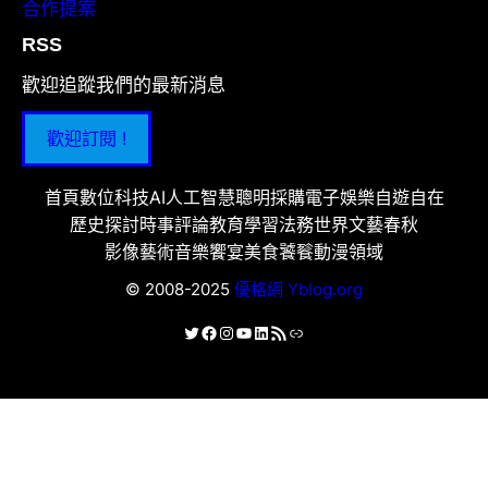
合作提案
RSS
歡迎追蹤我們的最新消息
歡迎訂閱 !
首頁
數位科技
AI人工智慧
聰明採購
電子娛樂
自遊自在
歷史探討
時事評論
教育學習
法務世界
文藝春秋
影像藝術
音樂饗宴
美食饕餮
動漫領域
© 2008-2025
優格網 Yblog.org
X
Facebook
Instagram
YouTube
LinkedIn
RSS 資訊提供
連結