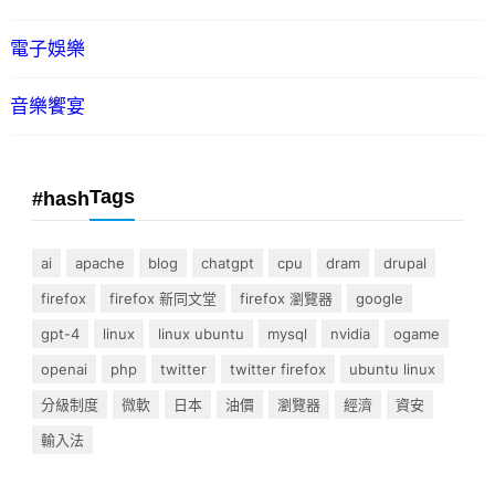
電子娛樂
音樂饗宴
Tags
#hash
ai
apache
blog
chatgpt
cpu
dram
drupal
firefox
firefox 新同文堂
firefox 瀏覽器
google
gpt-4
linux
linux ubuntu
mysql
nvidia
ogame
openai
php
twitter
twitter firefox
ubuntu linux
分級制度
微軟
日本
油價
瀏覽器
經濟
資安
輸入法