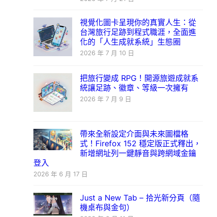
視覺化圖卡呈現你的真實人生：從
台灣旅行足跡到程式職涯，全面進
化的「人生成就系統」生態圈
2026 年 7 月 10 日
把旅行變成 RPG！開源旅遊成就系
統讓足跡、徽章、等級一次擁有
2026 年 7 月 9 日
帶來全新設定介面與未來圖檔格
式！Firefox 152 穩定版正式釋出，
新增網址列一鍵靜音與跨網域金鑰
登入
2026 年 6 月 17 日
Just a New Tab – 拾光新分頁（隨
機桌布與金句）