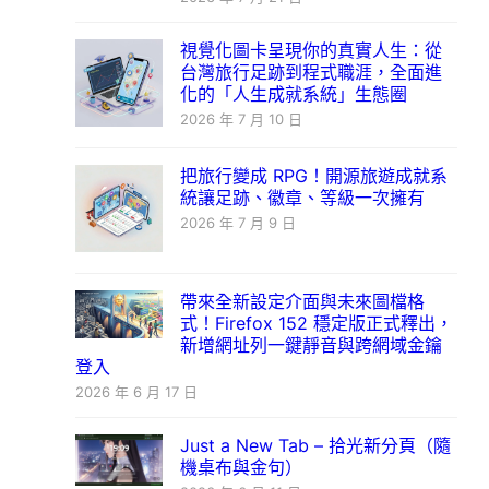
視覺化圖卡呈現你的真實人生：從
台灣旅行足跡到程式職涯，全面進
化的「人生成就系統」生態圈
2026 年 7 月 10 日
把旅行變成 RPG！開源旅遊成就系
統讓足跡、徽章、等級一次擁有
2026 年 7 月 9 日
帶來全新設定介面與未來圖檔格
式！Firefox 152 穩定版正式釋出，
新增網址列一鍵靜音與跨網域金鑰
登入
2026 年 6 月 17 日
Just a New Tab – 拾光新分頁（隨
機桌布與金句）