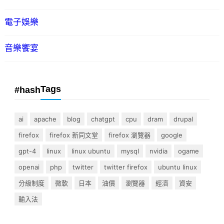
電子娛樂
音樂饗宴
Tags
#hash
ai
apache
blog
chatgpt
cpu
dram
drupal
firefox
firefox 新同文堂
firefox 瀏覽器
google
gpt-4
linux
linux ubuntu
mysql
nvidia
ogame
openai
php
twitter
twitter firefox
ubuntu linux
分級制度
微軟
日本
油價
瀏覽器
經濟
資安
輸入法