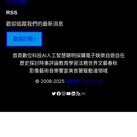
合作提案
RSS
歡迎追蹤我們的最新消息
歡迎訂閱 !
首頁
數位科技
AI人工智慧
聰明採購
電子娛樂
自遊自在
歷史探討
時事評論
教育學習
法務世界
文藝春秋
影像藝術
音樂饗宴
美食饕餮
動漫領域
© 2008-2025
優格網 Yblog.org
X
Facebook
Instagram
YouTube
LinkedIn
RSS 資訊提供
連結