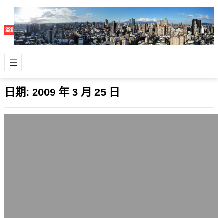
日期:
2009 年 3 月 25 日
大安區立委補選，不要投給端出棄保議題
的蔣乃辛
2009 年 3 月 25 日
個人一向很不喜歡端出棄保議題的候選
人，當台北市大安區立委補選(因李慶
安美國國籍事件而起的補選)的國民黨
候選人蔣…