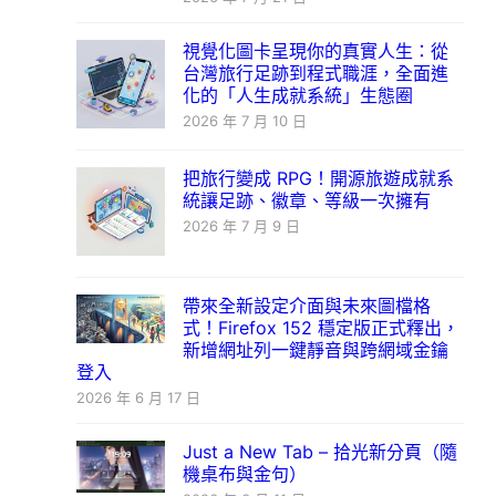
視覺化圖卡呈現你的真實人生：從
台灣旅行足跡到程式職涯，全面進
化的「人生成就系統」生態圈
2026 年 7 月 10 日
把旅行變成 RPG！開源旅遊成就系
統讓足跡、徽章、等級一次擁有
2026 年 7 月 9 日
帶來全新設定介面與未來圖檔格
式！Firefox 152 穩定版正式釋出，
新增網址列一鍵靜音與跨網域金鑰
登入
2026 年 6 月 17 日
Just a New Tab – 拾光新分頁（隨
機桌布與金句）