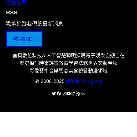
合作提案
RSS
歡迎追蹤我們的最新消息
歡迎訂閱 !
首頁
數位科技
AI人工智慧
聰明採購
電子娛樂
自遊自在
歷史探討
時事評論
教育學習
法務世界
文藝春秋
影像藝術
音樂饗宴
美食饕餮
動漫領域
© 2008-2025
優格網 Yblog.org
X
Facebook
Instagram
YouTube
LinkedIn
RSS 資訊提供
連結