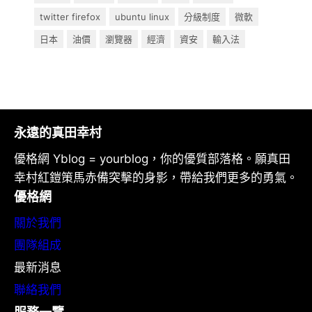
twitter firefox
ubuntu linux
分級制度
微軟
日本
油價
瀏覽器
經濟
資安
輸入法
永遠的真田幸村
優格網 Yblog = yourblog，你的優質部落格。願真田
幸村紅鎧策馬赤備突擊的身影，帶給我們更多的勇氣。
優格網
關於我們
團隊組成
最新消息
聯絡我們