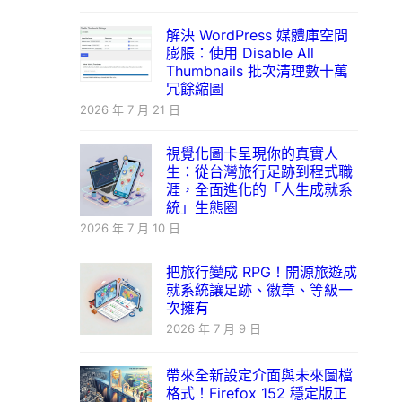
解決 WordPress 媒體庫空間
膨脹：使用 Disable All
Thumbnails 批次清理數十萬
冗餘縮圖
2026 年 7 月 21 日
視覺化圖卡呈現你的真實人
生：從台灣旅行足跡到程式職
涯，全面進化的「人生成就系
統」生態圈
2026 年 7 月 10 日
把旅行變成 RPG！開源旅遊成
就系統讓足跡、徽章、等級一
次擁有
2026 年 7 月 9 日
帶來全新設定介面與未來圖檔
格式！Firefox 152 穩定版正