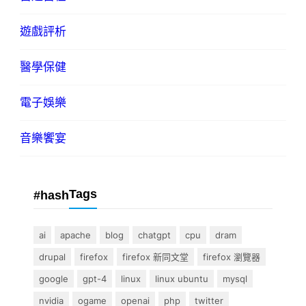
遊戲評析
醫學保健
電子娛樂
音樂饗宴
Tags
#hash
ai
apache
blog
chatgpt
cpu
dram
drupal
firefox
firefox 新同文堂
firefox 瀏覽器
google
gpt-4
linux
linux ubuntu
mysql
nvidia
ogame
openai
php
twitter