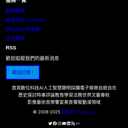
服務一覽
顧問服務
推薦網站:CyberQ
網站設計與建構
合作提案
RSS
歡迎追蹤我們的最新消息
歡迎訂閱 !
首頁
數位科技
AI人工智慧
聰明採購
電子娛樂
自遊自在
歷史探討
時事評論
教育學習
法務世界
文藝春秋
影像藝術
音樂饗宴
美食饕餮
動漫領域
© 2008-2025
優格網 Yblog.org
X
Facebook
Instagram
YouTube
LinkedIn
RSS 資訊提供
連結