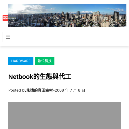
跳
至
主
要
內
容
HARDWARE
數位科技
Netbook的生態與代工
Posted by
永遠的真田幸村
–
2008 年 7 月 8 日