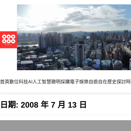
首頁
數位科技
AI人工智慧
聰明採購
電子娛樂
自遊自在
歷史探討
時
日期:
2008 年 7 月 13 日
新一代Linux發行版核心