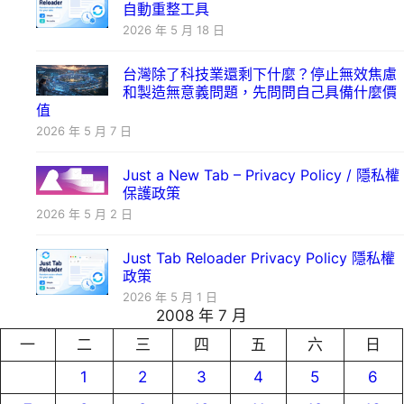
自動重整工具
2026 年 5 月 18 日
台灣除了科技業還剩下什麼？停止無效焦慮
和製造無意義問題，先問問自己具備什麼價
值
2026 年 5 月 7 日
Just a New Tab – Privacy Policy / 隱私權
保護政策
2026 年 5 月 2 日
Just Tab Reloader Privacy Policy 隱私權
政策
2026 年 5 月 1 日
2008 年 7 月
一
二
三
四
五
六
日
1
2
3
4
5
6