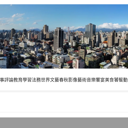
事評論
教育學習
法務世界
文藝春秋
影像藝術
音樂饗宴
美食饕餮
動
Linux Kernel 2.6.26釋出