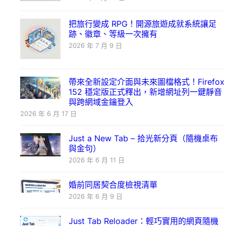
把旅行變成 RPG！開源旅遊成就系統讓足
跡、徽章、等級一次擁有
2026 年 7 月 9 日
帶來全新設定介面與未來圖檔格式！Firefox
152 穩定版正式釋出，新增網址列一鍵靜音
與跨網域金鑰登入
2026 年 6 月 17 日
Just a New Tab – 拾光新分頁（隨機桌布
與金句）
2026 年 6 月 11 日
婚前同居契合度檢視清單
2026 年 6 月 9 日
Just Tab Reloader：輕巧實用的網頁隨機