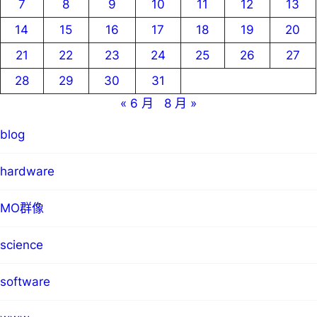
7
8
9
10
11
12
13
14
15
16
17
18
19
20
21
22
23
24
25
26
27
28
29
30
31
« 6 月
8 月 »
blog
hardware
MO群像
science
software