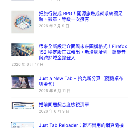
把旅行變成 RPG！開源旅遊成就系統讓足
跡、徽章、等級一次擁有
2026 年 7 月 9 日
帶來全新設定介面與未來圖檔格式！Firefox
152 穩定版正式釋出，新增網址列一鍵靜音
與跨網域金鑰登入
2026 年 6 月 17 日
Just a New Tab – 拾光新分頁（隨機桌布
與金句）
2026 年 6 月 11 日
婚前同居契合度檢視清單
2026 年 6 月 9 日
Just Tab Reloader：輕巧實用的網頁隨機