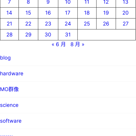
7
8
9
10
11
12
13
14
15
16
17
18
19
20
21
22
23
24
25
26
27
28
29
30
31
« 6 月
8 月 »
blog
hardware
MO群像
science
software