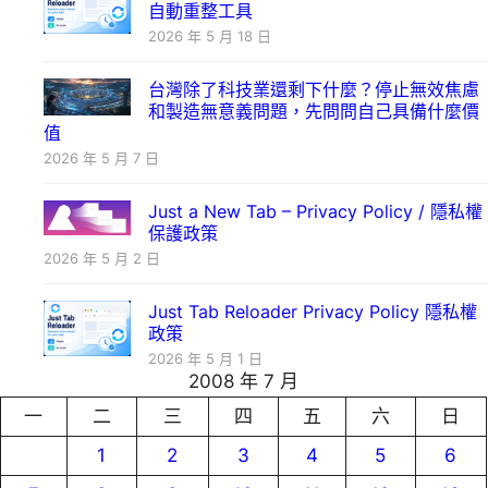
自動重整工具
2026 年 5 月 18 日
台灣除了科技業還剩下什麼？停止無效焦慮
和製造無意義問題，先問問自己具備什麼價
值
2026 年 5 月 7 日
Just a New Tab – Privacy Policy / 隱私權
保護政策
2026 年 5 月 2 日
Just Tab Reloader Privacy Policy 隱私權
政策
2026 年 5 月 1 日
2008 年 7 月
一
二
三
四
五
六
日
1
2
3
4
5
6