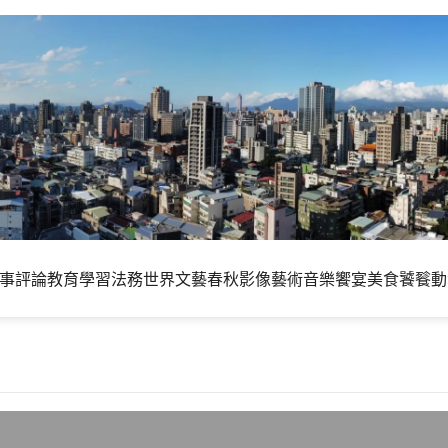
事評論
教育學習
法務世界
文藝春秋
影像藝術
音樂饗宴
美食饕餮
動
e玩星海與暗黑2等PC遊戲