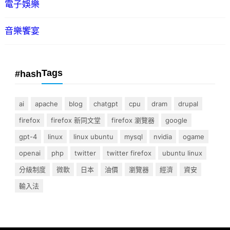
電子娛樂
音樂饗宴
Tags
#hash
ai
apache
blog
chatgpt
cpu
dram
drupal
firefox
firefox 新同文堂
firefox 瀏覽器
google
gpt-4
linux
linux ubuntu
mysql
nvidia
ogame
openai
php
twitter
twitter firefox
ubuntu linux
分級制度
微軟
日本
油價
瀏覽器
經濟
資安
輸入法