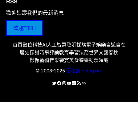
RSS
歡迎追蹤我們的最新消息
歡迎訂閱 !
首頁
數位科技
AI人工智慧
聰明採購
電子娛樂
自遊自在
歷史探討
時事評論
教育學習
法務世界
文藝春秋
影像藝術
音樂饗宴
美食饕餮
動漫領域
© 2008-2025
優格網 Yblog.org
X
Facebook
Instagram
YouTube
LinkedIn
RSS 資訊提供
連結