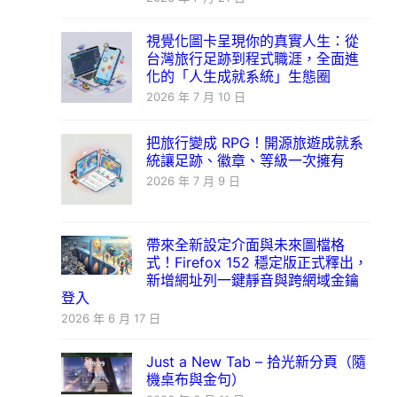
視覺化圖卡呈現你的真實人生：從
台灣旅行足跡到程式職涯，全面進
化的「人生成就系統」生態圈
2026 年 7 月 10 日
把旅行變成 RPG！開源旅遊成就系
統讓足跡、徽章、等級一次擁有
2026 年 7 月 9 日
帶來全新設定介面與未來圖檔格
式！Firefox 152 穩定版正式釋出，
新增網址列一鍵靜音與跨網域金鑰
登入
2026 年 6 月 17 日
Just a New Tab – 拾光新分頁（隨
機桌布與金句）