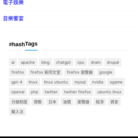
電子娛樂
音樂饗宴
Tags
#hash
ai
apache
blog
chatgpt
cpu
dram
drupal
firefox
firefox 新同文堂
firefox 瀏覽器
google
gpt-4
linux
linux ubuntu
mysql
nvidia
ogame
openai
php
twitter
twitter firefox
ubuntu linux
分級制度
微軟
日本
油價
瀏覽器
經濟
資安
輸入法