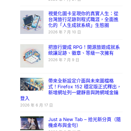
視覺化圖卡呈現你的真實人生：從
台灣旅行足跡到程式職涯，全面進
化的「人生成就系統」生態圈
2026 年 7 月 10 日
把旅行變成 RPG！開源旅遊成就系
統讓足跡、徽章、等級一次擁有
2026 年 7 月 9 日
帶來全新設定介面與未來圖檔格
式！Firefox 152 穩定版正式釋出，
新增網址列一鍵靜音與跨網域金鑰
登入
2026 年 6 月 17 日
Just a New Tab – 拾光新分頁（隨
機桌布與金句）