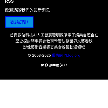
RSS
歡迎追蹤我們的最新消息
歡迎訂閱 !
首頁
數位科技
AI人工智慧
聰明採購
電子娛樂
自遊自在
歷史探討
時事評論
教育學習
法務世界
文藝春秋
影像藝術
音樂饗宴
美食饕餮
動漫領域
© 2008-2025
優格網 Yblog.org
X
Facebook
Instagram
YouTube
LinkedIn
RSS 資訊提供
連結