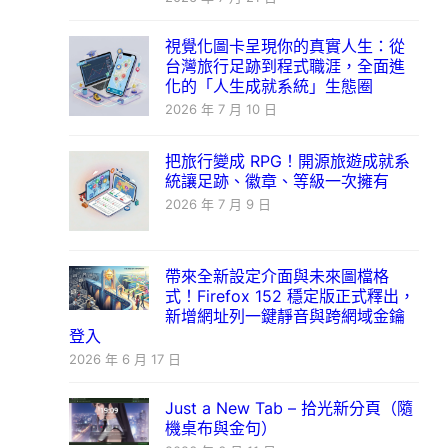
視覺化圖卡呈現你的真實人生：從
台灣旅行足跡到程式職涯，全面進
化的「人生成就系統」生態圈
2026 年 7 月 10 日
把旅行變成 RPG！開源旅遊成就系
統讓足跡、徽章、等級一次擁有
2026 年 7 月 9 日
帶來全新設定介面與未來圖檔格
式！Firefox 152 穩定版正式釋出，
新增網址列一鍵靜音與跨網域金鑰
登入
2026 年 6 月 17 日
Just a New Tab – 拾光新分頁（隨
機桌布與金句）