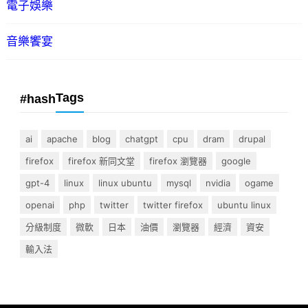
電子娛樂
音樂饗宴
Tags
#hash
ai
apache
blog
chatgpt
cpu
dram
drupal
firefox
firefox 新同文堂
firefox 瀏覽器
google
gpt-4
linux
linux ubuntu
mysql
nvidia
ogame
openai
php
twitter
twitter firefox
ubuntu linux
分級制度
微軟
日本
油價
瀏覽器
經濟
資安
輸入法