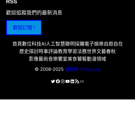
RSS
歡迎追蹤我們的最新消息
歡迎訂閱 !
首頁
數位科技
AI人工智慧
聰明採購
電子娛樂
自遊自在
歷史探討
時事評論
教育學習
法務世界
文藝春秋
影像藝術
音樂饗宴
美食饕餮
動漫領域
© 2008-2025
優格網 Yblog.org
X
Facebook
Instagram
YouTube
LinkedIn
RSS 資訊提供
連結