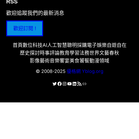
RSS
歡迎追蹤我們的最新消息
歡迎訂閱 !
首頁
數位科技
AI人工智慧
聰明採購
電子娛樂
自遊自在
歷史探討
時事評論
教育學習
法務世界
文藝春秋
影像藝術
音樂饗宴
美食饕餮
動漫領域
© 2008-2025
優格網 Yblog.org
X
Facebook
Instagram
YouTube
LinkedIn
RSS 資訊提供
連結