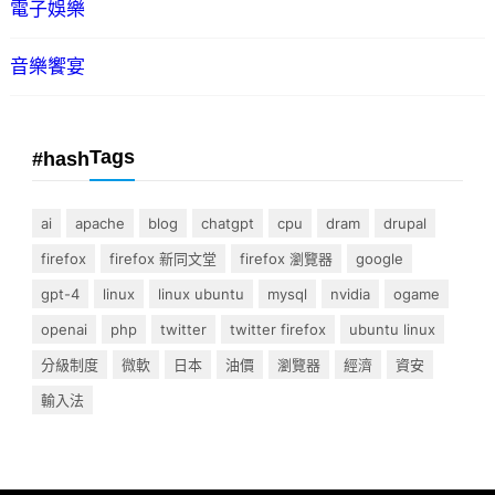
電子娛樂
音樂饗宴
Tags
#hash
ai
apache
blog
chatgpt
cpu
dram
drupal
firefox
firefox 新同文堂
firefox 瀏覽器
google
gpt-4
linux
linux ubuntu
mysql
nvidia
ogame
openai
php
twitter
twitter firefox
ubuntu linux
分級制度
微軟
日本
油價
瀏覽器
經濟
資安
輸入法