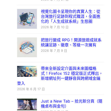
視覺化圖卡呈現你的真實人生：從
台灣旅行足跡到程式職涯，全面進
化的「人生成就系統」生態圈
2026 年 7 月 10 日
把旅行變成 RPG！開源旅遊成就系
統讓足跡、徽章、等級一次擁有
2026 年 7 月 9 日
帶來全新設定介面與未來圖檔格
式！Firefox 152 穩定版正式釋出，
新增網址列一鍵靜音與跨網域金鑰
登入
2026 年 6 月 17 日
Just a New Tab – 拾光新分頁（隨
機桌布與金句）