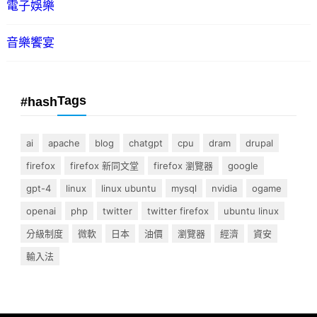
電子娛樂
音樂饗宴
Tags
#hash
ai
apache
blog
chatgpt
cpu
dram
drupal
firefox
firefox 新同文堂
firefox 瀏覽器
google
gpt-4
linux
linux ubuntu
mysql
nvidia
ogame
openai
php
twitter
twitter firefox
ubuntu linux
分級制度
微軟
日本
油價
瀏覽器
經濟
資安
輸入法