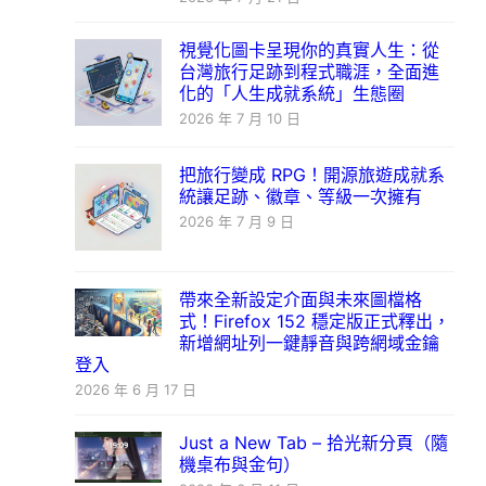
視覺化圖卡呈現你的真實人生：從
台灣旅行足跡到程式職涯，全面進
化的「人生成就系統」生態圈
2026 年 7 月 10 日
把旅行變成 RPG！開源旅遊成就系
統讓足跡、徽章、等級一次擁有
2026 年 7 月 9 日
帶來全新設定介面與未來圖檔格
式！Firefox 152 穩定版正式釋出，
新增網址列一鍵靜音與跨網域金鑰
登入
2026 年 6 月 17 日
Just a New Tab – 拾光新分頁（隨
機桌布與金句）