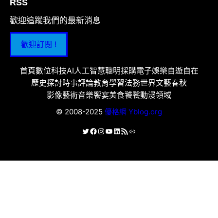
RSS
歡迎追蹤我們的最新消息
歡迎訂閱 !
首頁
數位科技
AI人工智慧
聰明採購
電子娛樂
自遊自在
歷史探討
時事評論
教育學習
法務世界
文藝春秋
影像藝術
音樂饗宴
美食饕餮
動漫領域
© 2008-2025
優格網 Yblog.org
X
Facebook
Instagram
YouTube
LinkedIn
RSS 資訊提供
連結