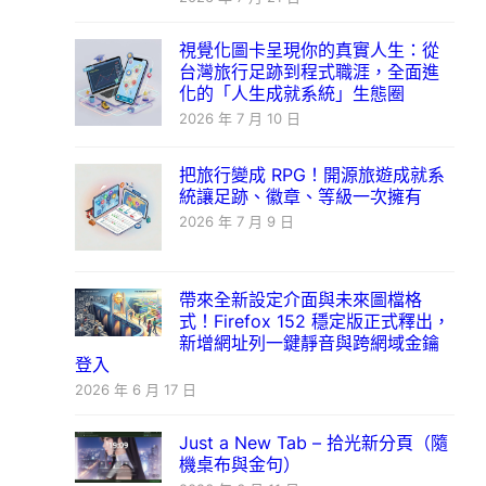
視覺化圖卡呈現你的真實人生：從
台灣旅行足跡到程式職涯，全面進
化的「人生成就系統」生態圈
2026 年 7 月 10 日
把旅行變成 RPG！開源旅遊成就系
統讓足跡、徽章、等級一次擁有
2026 年 7 月 9 日
帶來全新設定介面與未來圖檔格
式！Firefox 152 穩定版正式釋出，
新增網址列一鍵靜音與跨網域金鑰
登入
2026 年 6 月 17 日
Just a New Tab – 拾光新分頁（隨
機桌布與金句）