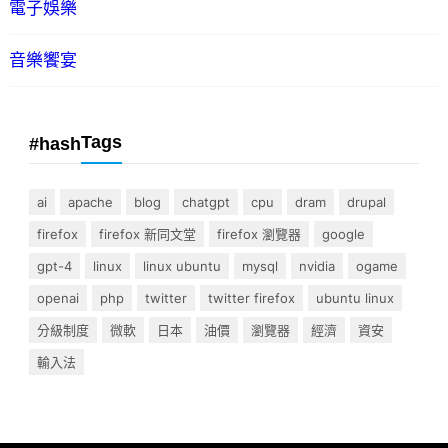
電子娛樂
音樂饗宴
Tags
#hash
ai
apache
blog
chatgpt
cpu
dram
drupal
firefox
firefox 新同文堂
firefox 瀏覽器
google
gpt-4
linux
linux ubuntu
mysql
nvidia
ogame
openai
php
twitter
twitter firefox
ubuntu linux
分級制度
微軟
日本
油價
瀏覽器
經濟
資安
輸入法