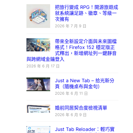
把旅行變成 RPG！開源旅遊成
就系統讓足跡、徽章、等級一
次擁有
2026 年 7 月 9 日
帶來全新設定介面與未來圖檔
格式！Firefox 152 穩定版正
式釋出，新增網址列一鍵靜音
與跨網域金鑰登入
2026 年 6 月 17 日
Just a New Tab – 拾光新分
頁（隨機桌布與金句）
2026 年 6 月 11 日
婚前同居契合度檢視清單
2026 年 6 月 9 日
Just Tab Reloader：輕巧實