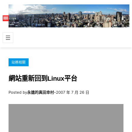
跳
至
主
要
內
容
站務相關
網站重新回到Linux平台
Posted by
永遠的真田幸村
–
2007 年 7 月 26 日