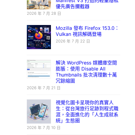
Manifest V3 打造的輕量隱私
優先廣告攔截器
2026 年 7 月 28 日
Mozilla 發布 Firefox 153.0：
Vulkan 視訊解碼登場
2026 年 7 月 22 日
解決 WordPress 媒體庫空間
膨脹：使用 Disable All
Thumbnails 批次清理數十萬
冗餘縮圖
2026 年 7 月 21 日
視覺化圖卡呈現你的真實人
生：從台灣旅行足跡到程式職
涯，全面進化的「人生成就系
統」生態圈
2026 年 7 月 10 日