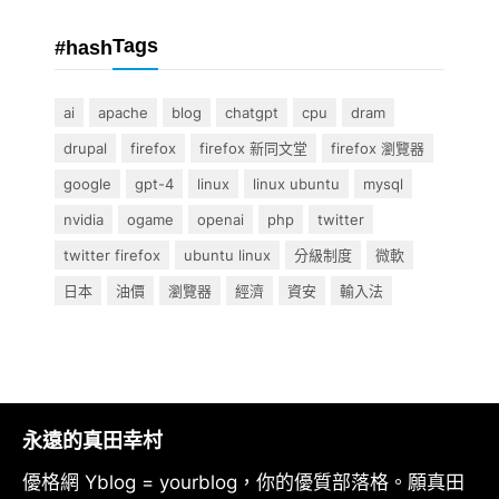
Tags
#hash
ai
apache
blog
chatgpt
cpu
dram
drupal
firefox
firefox 新同文堂
firefox 瀏覽器
google
gpt-4
linux
linux ubuntu
mysql
nvidia
ogame
openai
php
twitter
twitter firefox
ubuntu linux
分級制度
微軟
日本
油價
瀏覽器
經濟
資安
輸入法
永遠的真田幸村
優格網 Yblog = yourblog，你的優質部落格。願真田