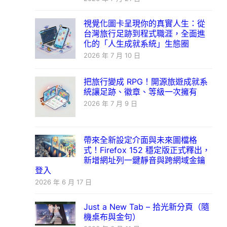
視覺化圖卡呈現你的真實人生：從
台灣旅行足跡到程式職涯，全面進
化的「人生成就系統」生態圈
2026 年 7 月 10 日
把旅行變成 RPG！開源旅遊成就系
統讓足跡、徽章、等級一次擁有
2026 年 7 月 9 日
帶來全新設定介面與未來圖檔格
式！Firefox 152 穩定版正式釋出，
新增網址列一鍵靜音與跨網域金鑰
登入
2026 年 6 月 17 日
Just a New Tab – 拾光新分頁（隨
機桌布與金句）