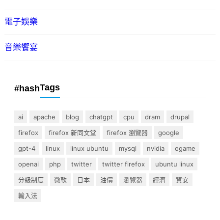
電子娛樂
音樂饗宴
Tags
#hash
ai
apache
blog
chatgpt
cpu
dram
drupal
firefox
firefox 新同文堂
firefox 瀏覽器
google
gpt-4
linux
linux ubuntu
mysql
nvidia
ogame
openai
php
twitter
twitter firefox
ubuntu linux
分級制度
微軟
日本
油價
瀏覽器
經濟
資安
輸入法