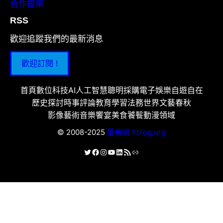
合作提案
RSS
歡迎追蹤我們的最新消息
歡迎訂閱 !
首頁
數位科技
AI人工智慧
聰明採購
電子娛樂
自遊自在
歷史探討
時事評論
教育學習
法務世界
文藝春秋
影像藝術
音樂饗宴
美食饕餮
動漫領域
© 2008-2025
優格網 Yblog.org
X
Facebook
Instagram
YouTube
LinkedIn
RSS 資訊提供
連結