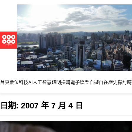
首頁
數位科技
AI人工智慧
聰明採購
電子娛樂
自遊自在
歷史探討
時
日期:
2007 年 7 月 4 日
公主病，過了30歲