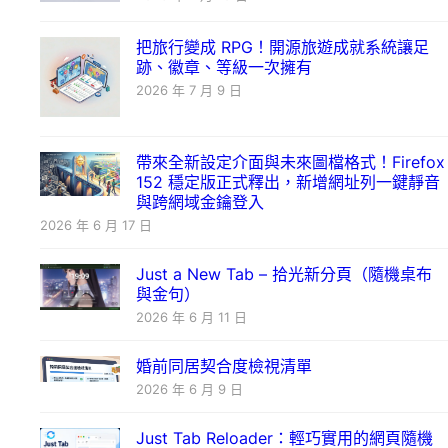
把旅行變成 RPG！開源旅遊成就系統讓足
跡、徽章、等級一次擁有
2026 年 7 月 9 日
帶來全新設定介面與未來圖檔格式！Firefox
152 穩定版正式釋出，新增網址列一鍵靜音
與跨網域金鑰登入
2026 年 6 月 17 日
Just a New Tab – 拾光新分頁（隨機桌布
與金句）
2026 年 6 月 11 日
婚前同居契合度檢視清單
2026 年 6 月 9 日
Just Tab Reloader：輕巧實用的網頁隨機