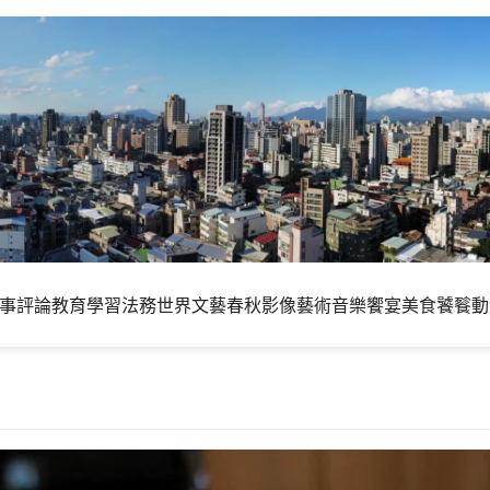
事評論
教育學習
法務世界
文藝春秋
影像藝術
音樂饗宴
美食饕餮
動
就很難好