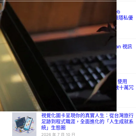
Just Ad Blocker 上架 Chrome Web
Store：以 Manifest V3 打造的輕量隱私優
先廣告攔截器
2026 年 7 月 28 日
Mozilla 發布 Firefox 153.0：Vulkan 視訊
解碼登場
2026 年 7 月 22 日
解決 WordPress 媒體庫空間膨脹：使用
Disable All Thumbnails 批次清理數十萬冗
餘縮圖
2026 年 7 月 21 日
視覺化圖卡呈現你的真實人生：從台灣旅行
足跡到程式職涯，全面進化的「人生成就系
統」生態圈
2026 年 7 月 10 日