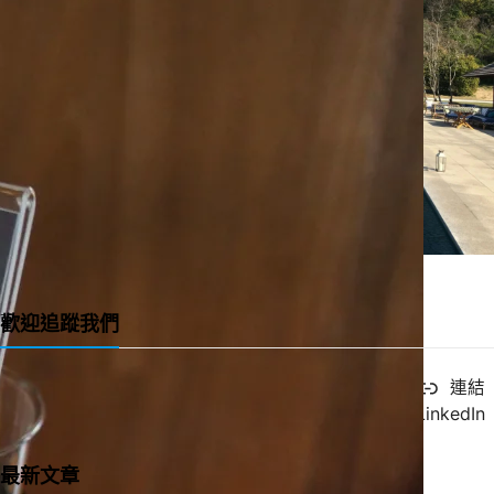
一直很喜歡的緞帶教堂 Ribbon Chapel
歡迎追蹤我們
X
YouTube
Facebook
連結
Instagram
LinkedIn
最新文章