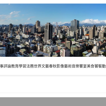
事評論
教育學習
法務世界
文藝春秋
影像藝術
音樂饗宴
美食饕餮
動