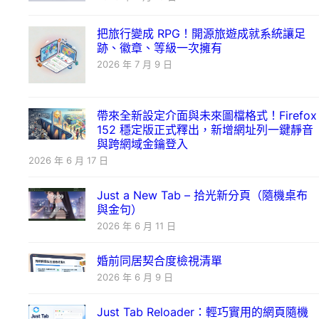
把旅行變成 RPG！開源旅遊成就系統讓足
跡、徽章、等級一次擁有
2026 年 7 月 9 日
帶來全新設定介面與未來圖檔格式！Firefox
152 穩定版正式釋出，新增網址列一鍵靜音
與跨網域金鑰登入
2026 年 6 月 17 日
Just a New Tab – 拾光新分頁（隨機桌布
與金句）
2026 年 6 月 11 日
婚前同居契合度檢視清單
2026 年 6 月 9 日
Just Tab Reloader：輕巧實用的網頁隨機