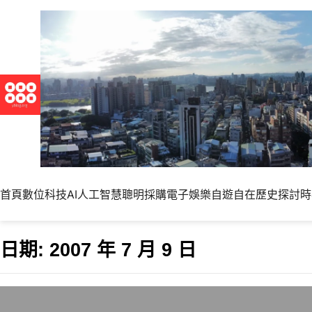
首頁
數位科技
AI人工智慧
聰明採購
電子娛樂
自遊自在
歷史探討
時
日期:
2007 年 7 月 9 日
食物中毒癱瘓一天