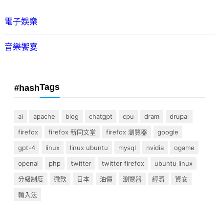
電子娛樂
音樂饗宴
Tags
#hash
ai
apache
blog
chatgpt
cpu
dram
drupal
firefox
firefox 新同文堂
firefox 瀏覽器
google
gpt-4
linux
linux ubuntu
mysql
nvidia
ogame
openai
php
twitter
twitter firefox
ubuntu linux
分級制度
微軟
日本
油價
瀏覽器
經濟
資安
輸入法