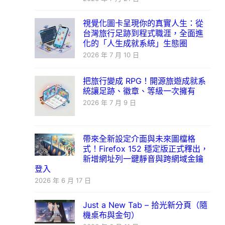
視覺化圖卡呈現你的真實人生：從
台灣旅行足跡到程式職涯，全面進
化的「人生成就系統」生態圈
2026 年 7 月 10 日
把旅行變成 RPG！開源旅遊成就系
統讓足跡、徽章、等級一次擁有
2026 年 7 月 9 日
帶來全新設定介面與未來圖檔格
式！Firefox 152 穩定版正式釋出，
新增網址列一鍵靜音與跨網域金鑰
登入
2026 年 6 月 17 日
Just a New Tab – 拾光新分頁（隨
機桌布與金句）