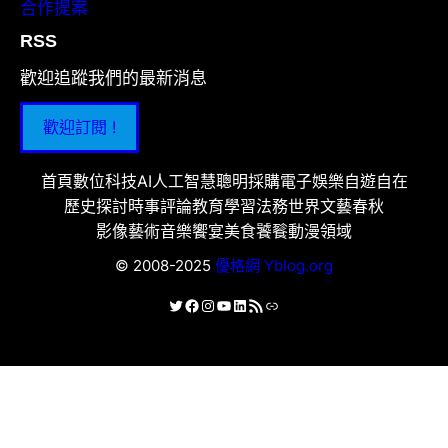
合作提案
RSS
歡迎追蹤我們的最新消息
歡迎訂閱 !
首頁
數位科技
AI人工智慧
聰明採購
電子娛樂
自遊自在
歷史探討
時事評論
教育學習
法務世界
文藝春秋
影像藝術
音樂饗宴
美食饕餮
動漫領域
© 2008-2025
優格網 Yblog.org
X
Facebook
Instagram
YouTube
LinkedIn
RSS 資訊提供
連結