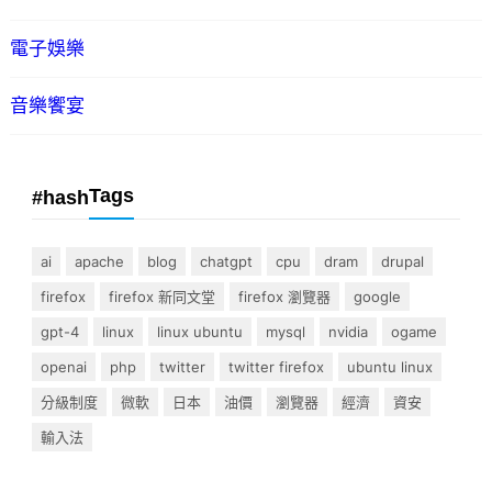
電子娛樂
音樂饗宴
Tags
#hash
ai
apache
blog
chatgpt
cpu
dram
drupal
firefox
firefox 新同文堂
firefox 瀏覽器
google
gpt-4
linux
linux ubuntu
mysql
nvidia
ogame
openai
php
twitter
twitter firefox
ubuntu linux
分級制度
微軟
日本
油價
瀏覽器
經濟
資安
輸入法