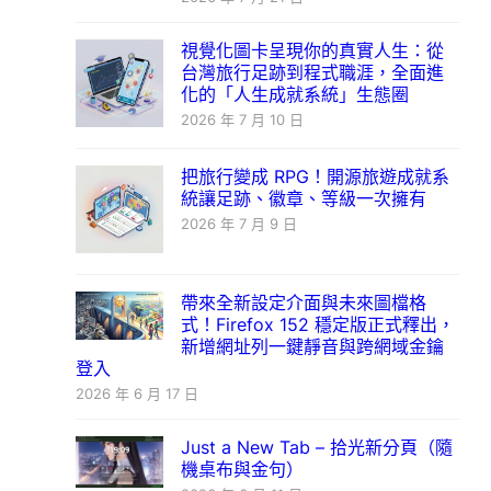
視覺化圖卡呈現你的真實人生：從
台灣旅行足跡到程式職涯，全面進
化的「人生成就系統」生態圈
2026 年 7 月 10 日
把旅行變成 RPG！開源旅遊成就系
統讓足跡、徽章、等級一次擁有
2026 年 7 月 9 日
帶來全新設定介面與未來圖檔格
式！Firefox 152 穩定版正式釋出，
新增網址列一鍵靜音與跨網域金鑰
登入
2026 年 6 月 17 日
Just a New Tab – 拾光新分頁（隨
機桌布與金句）