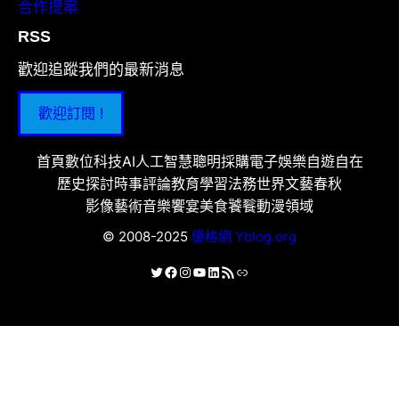
合作提案
RSS
歡迎追蹤我們的最新消息
歡迎訂閱 !
首頁
數位科技
AI人工智慧
聰明採購
電子娛樂
自遊自在
歷史探討
時事評論
教育學習
法務世界
文藝春秋
影像藝術
音樂饗宴
美食饕餮
動漫領域
© 2008-2025
優格網 Yblog.org
X
Facebook
Instagram
YouTube
LinkedIn
RSS 資訊提供
連結