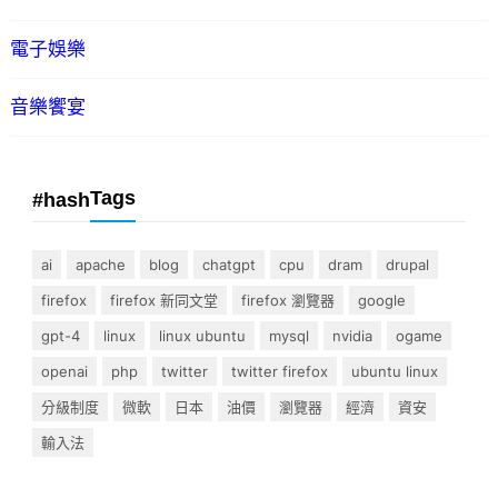
電子娛樂
音樂饗宴
Tags
#hash
ai
apache
blog
chatgpt
cpu
dram
drupal
firefox
firefox 新同文堂
firefox 瀏覽器
google
gpt-4
linux
linux ubuntu
mysql
nvidia
ogame
openai
php
twitter
twitter firefox
ubuntu linux
分級制度
微軟
日本
油價
瀏覽器
經濟
資安
輸入法