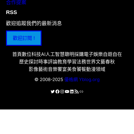
合作提案
RSS
歡迎追蹤我們的最新消息
歡迎訂閱 !
首頁
數位科技
AI人工智慧
聰明採購
電子娛樂
自遊自在
歷史探討
時事評論
教育學習
法務世界
文藝春秋
影像藝術
音樂饗宴
美食饕餮
動漫領域
© 2008-2025
優格網 Yblog.org
X
Facebook
Instagram
YouTube
LinkedIn
RSS 資訊提供
連結