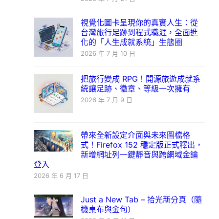
視覺化圖卡呈現你的真實人生：從
台灣旅行足跡到程式職涯，全面進
化的「人生成就系統」生態圈
2026 年 7 月 10 日
把旅行變成 RPG！開源旅遊成就系
統讓足跡、徽章、等級一次擁有
2026 年 7 月 9 日
帶來全新設定介面與未來圖檔格
式！Firefox 152 穩定版正式釋出，
新增網址列一鍵靜音與跨網域金鑰
登入
2026 年 6 月 17 日
Just a New Tab – 拾光新分頁（隨
機桌布與金句）