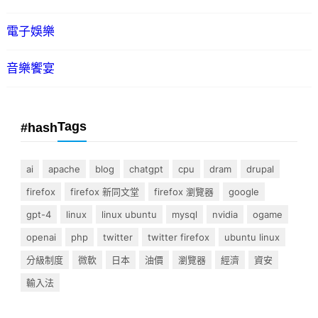
電子娛樂
音樂饗宴
Tags
#hash
ai
apache
blog
chatgpt
cpu
dram
drupal
firefox
firefox 新同文堂
firefox 瀏覽器
google
gpt-4
linux
linux ubuntu
mysql
nvidia
ogame
openai
php
twitter
twitter firefox
ubuntu linux
分級制度
微軟
日本
油價
瀏覽器
經濟
資安
輸入法