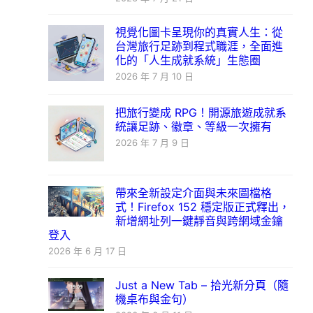
視覺化圖卡呈現你的真實人生：從
台灣旅行足跡到程式職涯，全面進
化的「人生成就系統」生態圈
2026 年 7 月 10 日
把旅行變成 RPG！開源旅遊成就系
統讓足跡、徽章、等級一次擁有
2026 年 7 月 9 日
帶來全新設定介面與未來圖檔格
式！Firefox 152 穩定版正式釋出，
新增網址列一鍵靜音與跨網域金鑰
登入
2026 年 6 月 17 日
Just a New Tab – 拾光新分頁（隨
機桌布與金句）