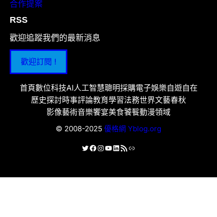
合作提案
RSS
歡迎追蹤我們的最新消息
歡迎訂閱 !
首頁
數位科技
AI人工智慧
聰明採購
電子娛樂
自遊自在
歷史探討
時事評論
教育學習
法務世界
文藝春秋
影像藝術
音樂饗宴
美食饕餮
動漫領域
© 2008-2025
優格網 Yblog.org
X
Facebook
Instagram
YouTube
LinkedIn
RSS 資訊提供
連結