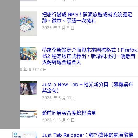
把旅行變成 RPG！開源旅遊成就系統讓足
跡、徽章、等級一次擁有
2026 年 7 月 9 日
帶來全新設定介面與未來圖檔格式！Firefox
152 穩定版正式釋出，新增網址列一鍵靜音
與跨網域金鑰登入
2026 年 6 月 17 日
Just a New Tab – 拾光新分頁（隨機桌布
與金句）
2026 年 6 月 11 日
婚前同居契合度檢視清單
2026 年 6 月 9 日
Just Tab Reloader：輕巧實用的網頁隨機