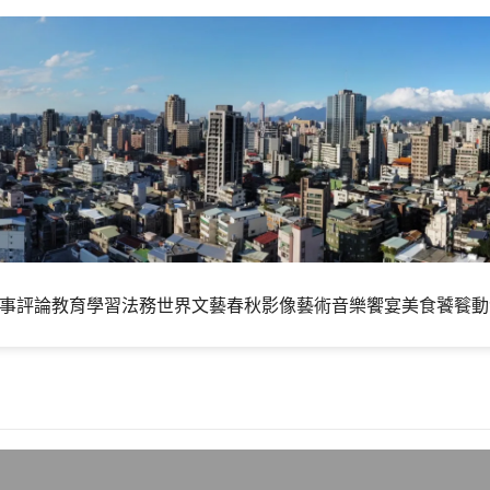
事評論
教育學習
法務世界
文藝春秋
影像藝術
音樂饗宴
美食饕餮
動
前降價，低耗能雙核心處理器人人買得起